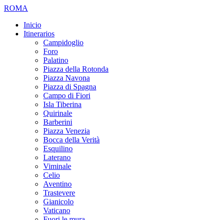
ROMA
Inicio
Itinerarios
Campidoglio
Foro
Palatino
Piazza della Rotonda
Piazza Navona
Piazza di Spagna
Campo di Fiori
Isla Tiberina
Quirinale
Barberini
Piazza Venezia
Bocca della Verità
Esquilino
Laterano
Viminale
Celio
Aventino
Trastevere
Gianicolo
Vaticano
Fuori le mura