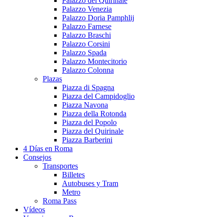
Palazzo del Quirinale
Palazzo Venezia
Palazzo Doria Pamphlij
Palazzo Farnese
Palazzo Braschi
Palazzo Corsini
Palazzo Spada
Palazzo Montecitorio
Palazzo Colonna
Plazas
Piazza di Spagna
Piazza del Campidoglio
Piazza Navona
Piazza della Rotonda
Piazza del Popolo
Piazza del Quirinale
Piazza Barberini
4 Días en Roma
Consejos
Transportes
Billetes
Autobuses y Tram
Metro
Roma Pass
Vídeos