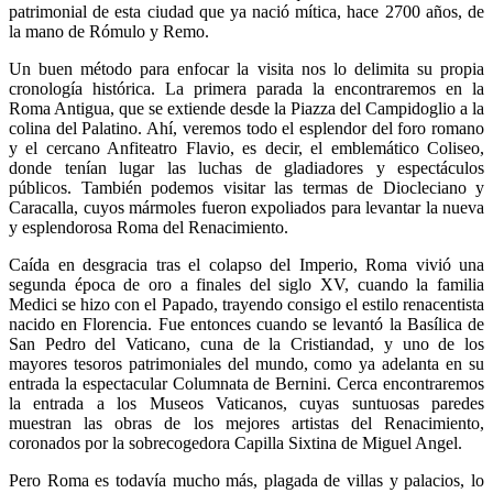
patrimonial de esta ciudad que ya nació mítica, hace 2700 años, de
la mano de Rómulo y Remo.
Un buen método para enfocar la visita nos lo delimita su propia
cronología histórica. La primera parada la encontraremos en la
Roma Antigua, que se extiende desde la Piazza del Campidoglio a la
colina del Palatino. Ahí, veremos todo el esplendor del foro romano
y el cercano Anfiteatro Flavio, es decir, el emblemático Coliseo,
donde tenían lugar las luchas de gladiadores y espectáculos
públicos. También podemos visitar las termas de Diocleciano y
Caracalla, cuyos mármoles fueron expoliados para levantar la nueva
y esplendorosa Roma del Renacimiento.
Caída en desgracia tras el colapso del Imperio, Roma vivió una
segunda época de oro a finales del siglo XV, cuando la familia
Medici se hizo con el Papado, trayendo consigo el estilo renacentista
nacido en Florencia. Fue entonces cuando se levantó la Basílica de
San Pedro del Vaticano, cuna de la Cristiandad, y uno de los
mayores tesoros patrimoniales del mundo, como ya adelanta en su
entrada la espectacular Columnata de Bernini. Cerca encontraremos
la entrada a los Museos Vaticanos, cuyas suntuosas paredes
muestran las obras de los mejores artistas del Renacimiento,
coronados por la sobrecogedora Capilla Sixtina de Miguel Angel.
Pero Roma es todavía mucho más, plagada de villas y palacios, lo