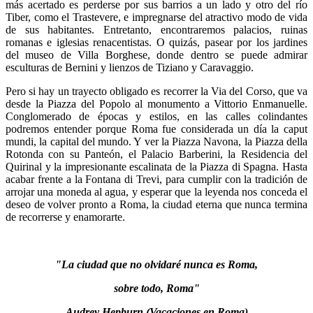
más acertado es perderse por sus barrios a un lado y otro del río
Tiber, como el Trastevere, e impregnarse del atractivo modo de vida
de sus habitantes. Entretanto, encontraremos palacios, ruinas
romanas e iglesias renacentistas. O quizás, pasear por los jardines
del museo de Villa Borghese, donde dentro se puede admirar
esculturas de Bernini y lienzos de Tiziano y Caravaggio.
Pero si hay un trayecto obligado es recorrer la Via del Corso, que va
desde la Piazza del Popolo al monumento a Vittorio Enmanuelle.
Conglomerado de épocas y estilos, en las calles colindantes
podremos entender porque Roma fue considerada un día la caput
mundi, la capital del mundo. Y ver la Piazza Navona, la Piazza della
Rotonda con su Panteón, el Palacio Barberini, la Residencia del
Quirinal y la impresionante escalinata de la Piazza di Spagna. Hasta
acabar frente a la Fontana di Trevi, para cumplir con la tradición de
arrojar una moneda al agua, y esperar que la leyenda nos conceda el
deseo de volver pronto a Roma, la ciudad eterna que nunca termina
de recorrerse y enamorarte.
"La ciudad que no olvidaré nunca es Roma,
sobre todo, Roma"
Audrey Hepburn (Vacaciones en Roma)