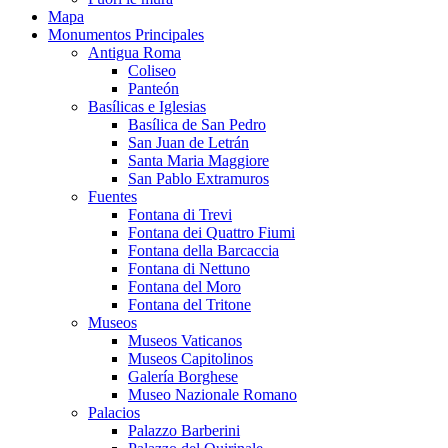
Mapa
Monumentos Principales
Antigua Roma
Coliseo
Panteón
Basílicas e Iglesias
Basílica de San Pedro
San Juan de Letrán
Santa Maria Maggiore
San Pablo Extramuros
Fuentes
Fontana di Trevi
Fontana dei Quattro Fiumi
Fontana della Barcaccia
Fontana di Nettuno
Fontana del Moro
Fontana del Tritone
Museos
Museos Vaticanos
Museos Capitolinos
Galería Borghese
Museo Nazionale Romano
Palacios
Palazzo Barberini