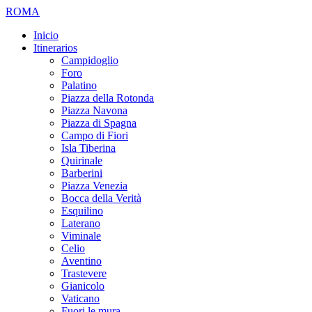
ROMA
Inicio
Itinerarios
Campidoglio
Foro
Palatino
Piazza della Rotonda
Piazza Navona
Piazza di Spagna
Campo di Fiori
Isla Tiberina
Quirinale
Barberini
Piazza Venezia
Bocca della Verità
Esquilino
Laterano
Viminale
Celio
Aventino
Trastevere
Gianicolo
Vaticano
Fuori le mura