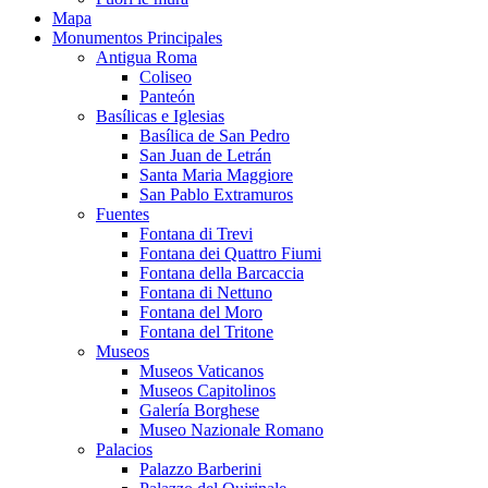
Mapa
Monumentos Principales
Antigua Roma
Coliseo
Panteón
Basílicas e Iglesias
Basílica de San Pedro
San Juan de Letrán
Santa Maria Maggiore
San Pablo Extramuros
Fuentes
Fontana di Trevi
Fontana dei Quattro Fiumi
Fontana della Barcaccia
Fontana di Nettuno
Fontana del Moro
Fontana del Tritone
Museos
Museos Vaticanos
Museos Capitolinos
Galería Borghese
Museo Nazionale Romano
Palacios
Palazzo Barberini