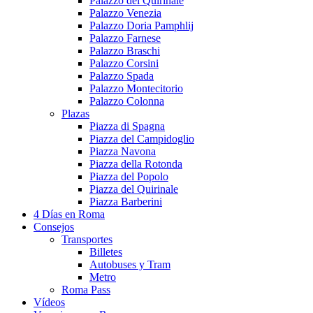
Palazzo del Quirinale
Palazzo Venezia
Palazzo Doria Pamphlij
Palazzo Farnese
Palazzo Braschi
Palazzo Corsini
Palazzo Spada
Palazzo Montecitorio
Palazzo Colonna
Plazas
Piazza di Spagna
Piazza del Campidoglio
Piazza Navona
Piazza della Rotonda
Piazza del Popolo
Piazza del Quirinale
Piazza Barberini
4 Días en Roma
Consejos
Transportes
Billetes
Autobuses y Tram
Metro
Roma Pass
Vídeos