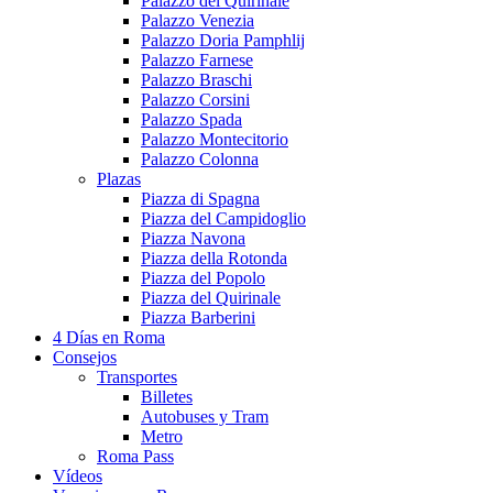
Palazzo del Quirinale
Palazzo Venezia
Palazzo Doria Pamphlij
Palazzo Farnese
Palazzo Braschi
Palazzo Corsini
Palazzo Spada
Palazzo Montecitorio
Palazzo Colonna
Plazas
Piazza di Spagna
Piazza del Campidoglio
Piazza Navona
Piazza della Rotonda
Piazza del Popolo
Piazza del Quirinale
Piazza Barberini
4 Días en Roma
Consejos
Transportes
Billetes
Autobuses y Tram
Metro
Roma Pass
Vídeos