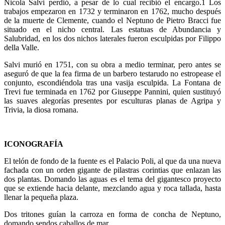
Nicola Salvi perdió, a pesar de lo cual recibió el encargo.1 Los
trabajos empezaron en 1732 y terminaron en 1762, mucho después
de la muerte de Clemente, cuando el Neptuno de Pietro Bracci fue
situado en el nicho central. Las estatuas de Abundancia y
Salubridad, en los dos nichos laterales fueron esculpidas por Filippo
della Valle.
Salvi murió en 1751, con su obra a medio terminar, pero antes se
aseguró de que la fea firma de un barbero testarudo no estropease el
conjunto, escondiéndola tras una vasija esculpida. La Fontana de
Trevi fue terminada en 1762 por Giuseppe Pannini, quien sustituyó
las suaves alegorías presentes por esculturas planas de Agripa y
Trivia, la diosa romana.
ICONOGRAFÍA
El telón de fondo de la fuente es el Palacio Poli, al que da una nueva
fachada con un orden gigante de pilastras corintias que enlazan las
dos plantas. Domando las aguas es el tema del gigantesco proyecto
que se extiende hacia delante, mezclando agua y roca tallada, hasta
llenar la pequeña plaza.
Dos tritones guían la carroza en forma de concha de Neptuno,
domando sendos caballos de mar.