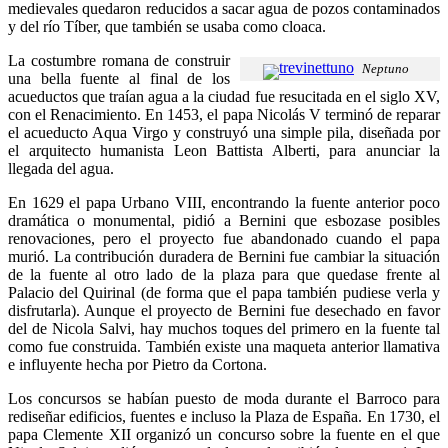
medievales quedaron reducidos a sacar agua de pozos contaminados
y del río Tíber, que también se usaba como cloaca.
La costumbre romana de construir
Neptuno
una bella fuente al final de los
acueductos que traían agua a la ciudad fue resucitada en el siglo XV,
con el Renacimiento. En 1453, el papa Nicolás V terminó de reparar
el acueducto Aqua Virgo y construyó una simple pila, diseñada por
el arquitecto humanista Leon Battista Alberti, para anunciar la
llegada del agua.
En 1629 el papa Urbano VIII, encontrando la fuente anterior poco
dramática o monumental, pidió a Bernini que esbozase posibles
renovaciones, pero el proyecto fue abandonado cuando el papa
murió. La contribución duradera de Bernini fue cambiar la situación
de la fuente al otro lado de la plaza para que quedase frente al
Palacio del Quirinal (de forma que el papa también pudiese verla y
disfrutarla). Aunque el proyecto de Bernini fue desechado en favor
del de Nicola Salvi, hay muchos toques del primero en la fuente tal
como fue construida. También existe una maqueta anterior llamativa
e influyente hecha por Pietro da Cortona.
Los concursos se habían puesto de moda durante el Barroco para
rediseñar edificios, fuentes e incluso la Plaza de España. En 1730, el
papa Clemente XII organizó un concurso sobre la fuente en el que