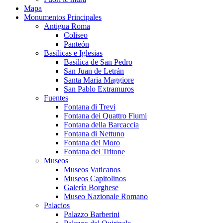
Mapa
Monumentos Principales
Antigua Roma
Coliseo
Panteón
Basílicas e Iglesias
Basílica de San Pedro
San Juan de Letrán
Santa Maria Maggiore
San Pablo Extramuros
Fuentes
Fontana di Trevi
Fontana dei Quattro Fiumi
Fontana della Barcaccia
Fontana di Nettuno
Fontana del Moro
Fontana del Tritone
Museos
Museos Vaticanos
Museos Capitolinos
Galería Borghese
Museo Nazionale Romano
Palacios
Palazzo Barberini