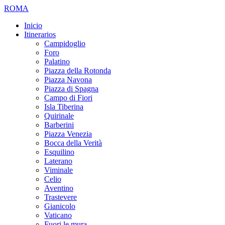
ROMA
Inicio
Itinerarios
Campidoglio
Foro
Palatino
Piazza della Rotonda
Piazza Navona
Piazza di Spagna
Campo di Fiori
Isla Tiberina
Quirinale
Barberini
Piazza Venezia
Bocca della Verità
Esquilino
Laterano
Viminale
Celio
Aventino
Trastevere
Gianicolo
Vaticano
Fuori le mura