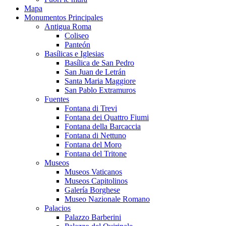
Mapa
Monumentos Principales
Antigua Roma
Coliseo
Panteón
Basílicas e Iglesias
Basílica de San Pedro
San Juan de Letrán
Santa Maria Maggiore
San Pablo Extramuros
Fuentes
Fontana di Trevi
Fontana dei Quattro Fiumi
Fontana della Barcaccia
Fontana di Nettuno
Fontana del Moro
Fontana del Tritone
Museos
Museos Vaticanos
Museos Capitolinos
Galería Borghese
Museo Nazionale Romano
Palacios
Palazzo Barberini