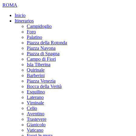
ROMA
Inicio
Itinerarios
Campidoglio
Foro
Palatino
Piazza della Rotonda
Piazza Navona
Piazza di Spagna
Campo di Fiori
Isla Tiberina
Quirinale
Barberini
Piazza Venezia
Bocca della Verità
Esquilino
Laterano
Viminale
Celio
Aventino
Trastevere
Gianicolo
Vaticano
Fuori le mura