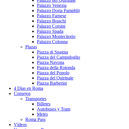
Palazzo del Quirinale
Palazzo Venezia
Palazzo Doria Pamphlij
Palazzo Farnese
Palazzo Braschi
Palazzo Corsini
Palazzo Spada
Palazzo Montecitorio
Palazzo Colonna
Plazas
Piazza di Spagna
Piazza del Campidoglio
Piazza Navona
Piazza della Rotonda
Piazza del Popolo
Piazza del Quirinale
Piazza Barberini
4 Días en Roma
Consejos
Transportes
Billetes
Autobuses y Tram
Metro
Roma Pass
Vídeos