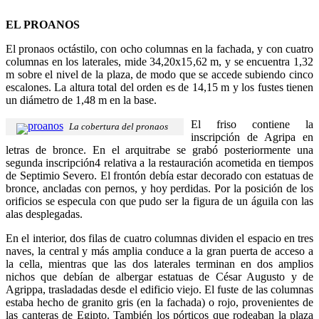
EL PROANOS
El pronaos octástilo, con ocho columnas en la fachada, y con cuatro
columnas en los laterales, mide 34,20x15,62 m, y se encuentra 1,32
m sobre el nivel de la plaza, de modo que se accede subiendo cinco
escalones. La altura total del orden es de 14,15 m y los fustes tienen
un diámetro de 1,48 m en la base.
El friso contiene la
La cobertura del pronaos
inscripción de Agripa en
letras de bronce. En el arquitrabe se grabó posteriormente una
segunda inscripción4 relativa a la restauración acometida en tiempos
de Septimio Severo. El frontón debía estar decorado con estatuas de
bronce, ancladas con pernos, y hoy perdidas. Por la posición de los
orificios se especula con que pudo ser la figura de un águila con las
alas desplegadas.
En el interior, dos filas de cuatro columnas dividen el espacio en tres
naves, la central y más amplia conduce a la gran puerta de acceso a
la cella, mientras que las dos laterales terminan en dos amplios
nichos que debían de albergar estatuas de César Augusto y de
Agrippa, trasladadas desde el edificio viejo. El fuste de las columnas
estaba hecho de granito gris (en la fachada) o rojo, provenientes de
las canteras de Egipto. También los pórticos que rodeaban la plaza