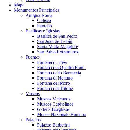
Mapa
Monumentos Principales
Antigua Roma
Coliseo
Panteón
Basílicas e Iglesias
Basílica de San Pedro
San Juan de Letrán
Santa Maria Maggiore
San Pablo Extramuros
Fuentes
Fontana di Trevi
Fontana dei Quattro Fiumi
Fontana della Barcaccia
Fontana di Nettuno
Fontana del Moro
Fontana del Tritone
Museos
Museos Vaticanos
Museos Capitolinos
Galería Borghese
Museo Nazionale Romano
Palacios
Palazzo Barberini