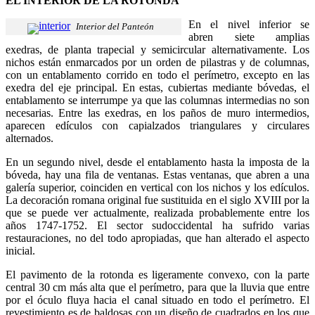
EL INTERIOR DE LA ROTONDA
En el nivel inferior se
Interior del Panteón
abren siete amplias
exedras, de planta trapecial y semicircular alternativamente. Los
nichos están enmarcados por un orden de pilastras y de columnas,
con un entablamento corrido en todo el perímetro, excepto en las
exedra del eje principal. En estas, cubiertas mediante bóvedas, el
entablamento se interrumpe ya que las columnas intermedias no son
necesarias. Entre las exedras, en los paños de muro intermedios,
aparecen edículos con capialzados triangulares y circulares
alternados.
En un segundo nivel, desde el entablamento hasta la imposta de la
bóveda, hay una fila de ventanas. Estas ventanas, que abren a una
galería superior, coinciden en vertical con los nichos y los edículos.
La decoración romana original fue sustituida en el siglo XVIII por la
que se puede ver actualmente, realizada probablemente entre los
años 1747-1752. El sector sudoccidental ha sufrido varias
restauraciones, no del todo apropiadas, que han alterado el aspecto
inicial.
El pavimento de la rotonda es ligeramente convexo, con la parte
central 30 cm más alta que el perímetro, para que la lluvia que entre
por el óculo fluya hacia el canal situado en todo el perímetro. El
revestimiento es de baldosas con un diseño de cuadrados en los que