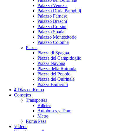
Palazzo del Quirinale
Palazzo Venezia
Palazzo Doria Pamphlij
Palazzo Farnese
Palazzo Braschi
Palazzo Corsini
Palazzo Spada
Palazzo Montecitorio
Palazzo Colonna
Plazas
Piazza di Spagna
Piazza del Campidoglio
Piazza Navona
Piazza della Rotonda
Piazza del Popolo
Piazza del Quirinale
Piazza Barberini
4 Días en Roma
Consejos
Transportes
Billetes
Autobuses y Tram
Metro
Roma Pass
Vídeos