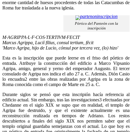
enorme cantidad de huesos procedentes de todas las Catacumbas de
Roma fue trasladada a la nueva iglesia.
Pórtico del Panteón con la
inscripción
M·AGRIPPA·L·F·COS·TERTIVM·FECIT
Marcus Agrippa, Luciī fīlius, consul tertium, fēcit
'Marco Agripa, hijo de Lucio, cónsul por tercera vez, (lo) hizo'
Esta es la inscripción que puede leerse en el friso del pórtico de
entrada. Atribuye la construcción del edificio a Marco Vipsanio
Agripa, amigo, general y yerno del emperador Augusto. El tercer
consulado de Agripa nos indica el año 27 a. C. Además, Dión Casio
lo encuadra2 entre las obras realizadas por Agripa en la zona de
Roma conocida como el campo de Marte en 25 a. C.
Durante siglos se pensó que esta inscripión hacía referencia al
edificio actual. Sin embargo, tras las investigaciones3 efectuadas por
Chedanne en el siglo XIX se supo que en realidad, el templo de
Agripa fue destruido, y que el existente actualmente es una
reconstrucción realizada en tiempos de Adriano. Los restos
descubiertos a finales del siglo XIX nos permiten saber que el
templo original guardaba semejanzas con el actual. Lo que hoy es
un pórtico de entrada fue originalmente la fachada de un templo