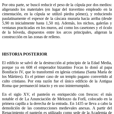
Por otra parte, se buscó reducir el peso de la cúpula por dos medios:
aligerando los materiales (en lugar del travertino empleado en la
cimentación, en la cúpula se utilizó piedra pómez), y reduciendo
paulatinamente el espesor de la cáscara muraria hacia arriba (desde
5,90 m inicialmente hasta 1,50 m). Además, los nichos, galerías y
ventanas practicadas en los muros, así como los casetones y el óculo
de la bóveda, dispuestos entre los arcos principales, aligeran la
construcción en las zonas de relleno.
HISTORIA POSTERIOR
El edificio se salvó de la destrucción al principio de la Edad Media,
porque ya en 608 el emperador bizantino Focas lo donó al papa
Bonifacio IV, que lo transformó en iglesia cristiana (Santa María de
los Mártires). Es el primer caso de un templo pagano convertido al
culto cristiano. Por esta razón fue el único edificio de la Antigua
Roma que permaneció intacto y en uso ininterrumpido.
En el siglo XV, el panteón es enriquecido con frescos: el más
notable el de La Anunciación de Melozzo da Forlì, colocado en la
primera capilla a la derecha de la entrada. En 1435 se lleva a cabo la
demolición de las construcciones medievales anexas. A partir del
Renacimiento el panteón es utilizado como sede de la Academia de