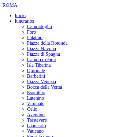
ROMA
Inicio
Itinerarios
Campidoglio
Foro
Palatino
Piazza della Rotonda
Piazza Navona
Piazza di Spagna
Campo di Fiori
Isla Tiberina
Quirinale
Barberini
Piazza Venezia
Bocca della Verità
Esquilino
Laterano
Viminale
Celio
Aventino
Trastevere
Gianicolo
Vaticano
Fuori le mura