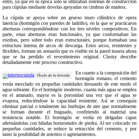
entró, ya que en su época solo se utilizaban sistemas de construcción
para cúpulas mediante dovelas apoyadas en cimbras de madera.
La cúpula se apoya sobre un grueso muro cilíndrico de opera
latericia (hormigón con paredes de ladrillo), en la que se practicaron
aberturas correspondiéndose con los tres niveles compositivos. En
parte, estas aberturas eran funcionales, ya que conformaban las
exedras, pero sobre todo eran estructurales, porque formaban una
estructura interna de arcos de descarga. Estos arcos, resistentes y
flexibles, forman un armazón que es visible en la pared trasera ahora
que se ha perdido el revestimiento original. Choisy describe
detalladamente este proceso constructivo.
En cuanto a la composición del
Óculo de la bóveda
hormigón romano, el cemento
venía mezclado en pequeñas cantidades drenando de este modo el
agua sobrante. En el hormigón moderno, cuanta más agua se emplea
en el amasado, mayor es la porosidad una vez que el agua se
evapora, reduciéndose la capacidad resistente. Así se conseguía
eliminar parcial o totalmente las burbujas de aire que normalmente
se forman durante el fraguado, confiriendo al material una
resistencia notable. El hormigón se vertía en delgadas capas
alternándolas con hiladas horizontales de piedra. Al ser colocado en
pequeñas cantidades, se reduce la retracción del cemento, y por
tanto la posibilidad de asientos o agrietamientos.