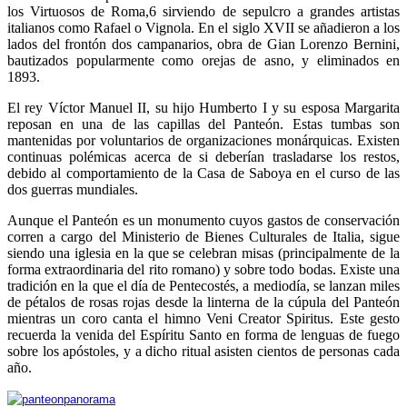
los Virtuosos de Roma,6 sirviendo de sepulcro a grandes artistas
italianos como Rafael o Vignola. En el siglo XVII se añadieron a los
lados del frontón dos campanarios, obra de Gian Lorenzo Bernini,
bautizados popularmente como orejas de asno, y eliminados en
1893.
El rey Víctor Manuel II, su hijo Humberto I y su esposa Margarita
reposan en una de las capillas del Panteón. Estas tumbas son
mantenidas por voluntarios de organizaciones monárquicas. Existen
continuas polémicas acerca de si deberían trasladarse los restos,
debido al comportamiento de la Casa de Saboya en el curso de las
dos guerras mundiales.
Aunque el Panteón es un monumento cuyos gastos de conservación
corren a cargo del Ministerio de Bienes Culturales de Italia, sigue
siendo una iglesia en la que se celebran misas (principalmente de la
forma extraordinaria del rito romano) y sobre todo bodas. Existe una
tradición en la que el día de Pentecostés, a mediodía, se lanzan miles
de pétalos de rosas rojas desde la linterna de la cúpula del Panteón
mientras un coro canta el himno Veni Creator Spiritus. Este gesto
recuerda la venida del Espíritu Santo en forma de lenguas de fuego
sobre los apóstoles, y a dicho ritual asisten cientos de personas cada
año.