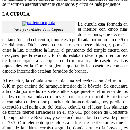
se inscriben alternativamente cuadrados y círculos más pequeños.
LA CÚPULA
La cúpula está formada en
el interior con cinco filas
Vista panorámica de la Cúpula
de casetones, que decrecen
en tamaño hacia el centro, donde está perforada por un óculo de 9 m
de diámetro. Dicha ventana circular permanece abierta, y por ella
entra la luz, e incluso la lluvia; el pavimento del templo cuenta con
desagües que la evacuan. El óculo estaba rodeado por una cornisa
de bronce fijada a la cúpula en la última fila de casetones. Las
oquedades en la fábrica sugieren que tanto los casetones como el
espacio intermedio estaban forrados de bronce.
Al exterior, la cúpula arranca de una sobreelevación del muro, a
8,40 m por encima del arranque interior de la bóveda. Se encuentra
articulada por medio de siete anillos superpuestos, el inferior de los
cuales conserva todavía el revestimiento de mármol. El resto se
encontraba cubierto por planchas de bronce dorado, hoy perdido a
excepción del perímetro del óculo, todavía en el lugar. Las planchas
de bronce fueron arrancadas en el año 663 por orden de Constante
II, emperador de Bizancio, y se colocó una cubierta nueva de plomo
en 735. Otro elemento que refuerza la idea de perfección es que la
altura de la última cornisa segunda, donde arranca la bóveda, es