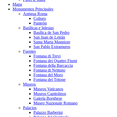
Mapa
Monumentos Principales
Antigua Roma
Coliseo
Panteón
Basílicas e Iglesias
Basílica de San Pedro
San Juan de Letrán
Santa Maria Maggiore
San Pablo Extramuros
Fuentes
Fontana di Trevi
Fontana dei Quattro Fiumi
Fontana della Barcaccia
Fontana di Nettuno
Fontana del Moro
Fontana del Tritone
Museos
Museos Vaticanos
Museos Capitolinos
Galería Borghese
Museo Nazionale Romano
Palacios
Palazzo Barberini