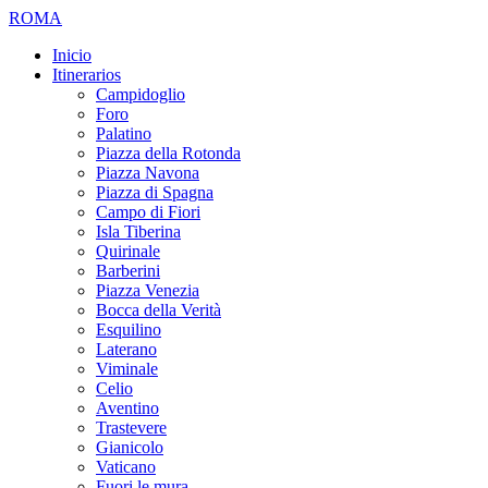
ROMA
Inicio
Itinerarios
Campidoglio
Foro
Palatino
Piazza della Rotonda
Piazza Navona
Piazza di Spagna
Campo di Fiori
Isla Tiberina
Quirinale
Barberini
Piazza Venezia
Bocca della Verità
Esquilino
Laterano
Viminale
Celio
Aventino
Trastevere
Gianicolo
Vaticano
Fuori le mura