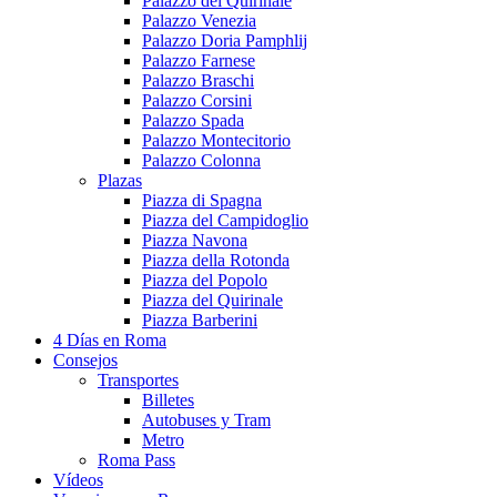
Palazzo del Quirinale
Palazzo Venezia
Palazzo Doria Pamphlij
Palazzo Farnese
Palazzo Braschi
Palazzo Corsini
Palazzo Spada
Palazzo Montecitorio
Palazzo Colonna
Plazas
Piazza di Spagna
Piazza del Campidoglio
Piazza Navona
Piazza della Rotonda
Piazza del Popolo
Piazza del Quirinale
Piazza Barberini
4 Días en Roma
Consejos
Transportes
Billetes
Autobuses y Tram
Metro
Roma Pass
Vídeos