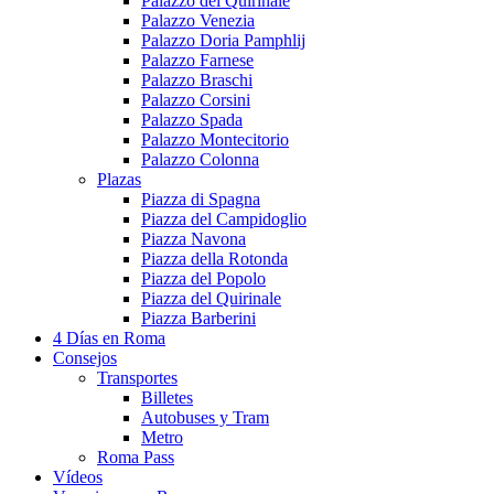
Palazzo del Quirinale
Palazzo Venezia
Palazzo Doria Pamphlij
Palazzo Farnese
Palazzo Braschi
Palazzo Corsini
Palazzo Spada
Palazzo Montecitorio
Palazzo Colonna
Plazas
Piazza di Spagna
Piazza del Campidoglio
Piazza Navona
Piazza della Rotonda
Piazza del Popolo
Piazza del Quirinale
Piazza Barberini
4 Días en Roma
Consejos
Transportes
Billetes
Autobuses y Tram
Metro
Roma Pass
Vídeos