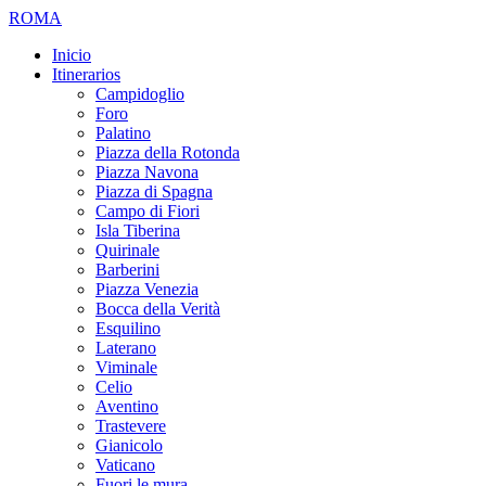
ROMA
Inicio
Itinerarios
Campidoglio
Foro
Palatino
Piazza della Rotonda
Piazza Navona
Piazza di Spagna
Campo di Fiori
Isla Tiberina
Quirinale
Barberini
Piazza Venezia
Bocca della Verità
Esquilino
Laterano
Viminale
Celio
Aventino
Trastevere
Gianicolo
Vaticano
Fuori le mura