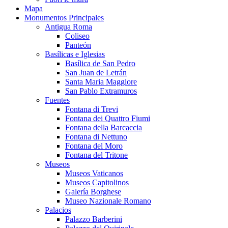
Mapa
Monumentos Principales
Antigua Roma
Coliseo
Panteón
Basílicas e Iglesias
Basílica de San Pedro
San Juan de Letrán
Santa Maria Maggiore
San Pablo Extramuros
Fuentes
Fontana di Trevi
Fontana dei Quattro Fiumi
Fontana della Barcaccia
Fontana di Nettuno
Fontana del Moro
Fontana del Tritone
Museos
Museos Vaticanos
Museos Capitolinos
Galería Borghese
Museo Nazionale Romano
Palacios
Palazzo Barberini