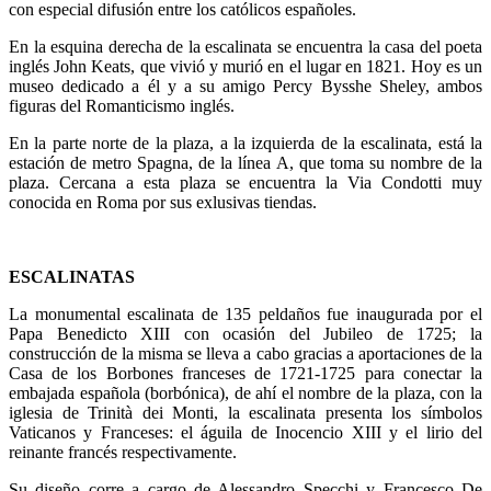
con especial difusión entre los católicos españoles.
En la esquina derecha de la escalinata se encuentra la casa del poeta
inglés John Keats, que vivió y murió en el lugar en 1821. Hoy es un
museo dedicado a él y a su amigo Percy Bysshe Sheley, ambos
figuras del Romanticismo inglés.
En la parte norte de la plaza, a la izquierda de la escalinata, está la
estación de metro Spagna, de la línea A, que toma su nombre de la
plaza. Cercana a esta plaza se encuentra la Via Condotti muy
conocida en Roma por sus exlusivas tiendas.
ESCALINATAS
La monumental escalinata de 135 peldaños fue inaugurada por el
Papa Benedicto XIII con ocasión del Jubileo de 1725; la
construcción de la misma se lleva a cabo gracias a aportaciones de la
Casa de los Borbones franceses de 1721-1725 para conectar la
embajada española (borbónica), de ahí el nombre de la plaza, con la
iglesia de Trinità dei Monti, la escalinata presenta los símbolos
Vaticanos y Franceses: el águila de Inocencio XIII y el lirio del
reinante francés respectivamente.
Su diseño corre a cargo de Alessandro Specchi y Francesco De