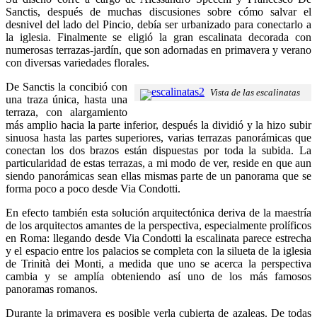
Sanctis, después de muchas discusiones sobre cómo salvar el
desnivel del lado del Pincio, debía ser urbanizado para conectarlo a
la iglesia. Finalmente se eligió la gran escalinata decorada con
numerosas terrazas-jardín, que son adornadas en primavera y verano
con diversas variedades florales.
De Sanctis la concibió con
Vista de las escalinatas
una traza única, hasta una
terraza, con alargamiento
más amplio hacia la parte inferior, después la dividió y la hizo subir
sinuosa hasta las partes superiores, varias terrazas panorámicas que
conectan los dos brazos están dispuestas por toda la subida. La
particularidad de estas terrazas, a mi modo de ver, reside en que aun
siendo panorámicas sean ellas mismas parte de un panorama que se
forma poco a poco desde Via Condotti.
En efecto también esta solución arquitectónica deriva de la maestría
de los arquitectos amantes de la perspectiva, especialmente prolíficos
en Roma: llegando desde Via Condotti la escalinata parece estrecha
y el espacio entre los palacios se completa con la silueta de la iglesia
de Trinità dei Monti, a medida que uno se acerca la perspectiva
cambia y se amplía obteniendo así uno de los más famosos
panoramas romanos.
Durante la primavera es posible verla cubierta de azaleas. De todas