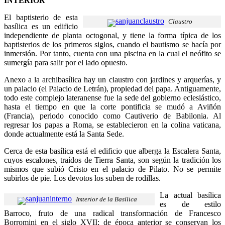
INTERIOR
El baptisterio de esta
Claustro
basílica es un edificio
independiente de planta octogonal, y tiene la forma típica de los
baptisterios de los primeros siglos, cuando el bautismo se hacía por
inmersión. Por tanto, cuenta con una piscina en la cual el neófito se
sumergía para salir por el lado opuesto.
Anexo a la archibasílica hay un claustro con jardines y arquerías, y
un palacio (el Palacio de Letrán), propiedad del papa. Antiguamente,
todo este complejo lateranense fue la sede del gobierno eclesiástico,
hasta el tiempo en que la corte pontificia se mudó a Aviñón
(Francia), periodo conocido como Cautiverio de Babilonia. Al
regresar los papas a Roma, se establecieron en la colina vaticana,
donde actualmente está la Santa Sede.
Cerca de esta basílica está el edificio que alberga la Escalera Santa,
cuyos escalones, traídos de Tierra Santa, son según la tradición los
mismos que subió Cristo en el palacio de Pilato. No se permite
subirlos de pie. Los devotos los suben de rodillas.
La actual basílica
Imterior de la Basílica
es de estilo
Barroco, fruto de una radical transformación de Francesco
Borromini en el siglo XVII; de época anterior se conservan los