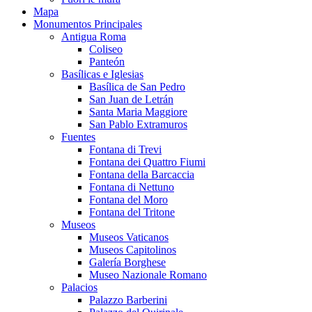
Mapa
Monumentos Principales
Antigua Roma
Coliseo
Panteón
Basílicas e Iglesias
Basílica de San Pedro
San Juan de Letrán
Santa Maria Maggiore
San Pablo Extramuros
Fuentes
Fontana di Trevi
Fontana dei Quattro Fiumi
Fontana della Barcaccia
Fontana di Nettuno
Fontana del Moro
Fontana del Tritone
Museos
Museos Vaticanos
Museos Capitolinos
Galería Borghese
Museo Nazionale Romano
Palacios
Palazzo Barberini