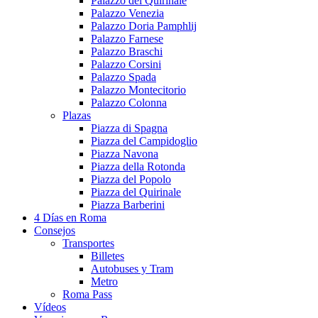
Palazzo del Quirinale
Palazzo Venezia
Palazzo Doria Pamphlij
Palazzo Farnese
Palazzo Braschi
Palazzo Corsini
Palazzo Spada
Palazzo Montecitorio
Palazzo Colonna
Plazas
Piazza di Spagna
Piazza del Campidoglio
Piazza Navona
Piazza della Rotonda
Piazza del Popolo
Piazza del Quirinale
Piazza Barberini
4 Días en Roma
Consejos
Transportes
Billetes
Autobuses y Tram
Metro
Roma Pass
Vídeos