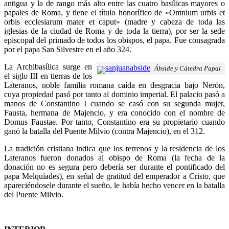
antigua y la de rango más alto entre las cuatro basílicas mayores o
papales de Roma, y tiene el título honorífico de «Omnium urbis et
orbis ecclesiarum mater et caput» (madre y cabeza de toda las
iglesias de la ciudad de Roma y de toda la tierra), por ser la sede
episcopal del primado de todos los obispos, el papa. Fue consagrada
por el papa San Silvestre en el año 324.
La Archibasílica surge en
Ábside y Cátedra Papal
el siglo III en tierras de los
Lateranos, noble familia romana caída en desgracia bajo Nerón,
cuya propiedad pasó por tanto al dominio imperial. El palacio pasó a
manos de Constantino I cuando se casó con su segunda mujer,
Fausta, hermana de Majencio, y era conocido con el nombre de
Domus Faustae. Por tanto, Constantino era su propietario cuando
ganó la batalla del Puente Milvio (contra Majencio), en el 312.
La tradición cristiana indica que los terrenos y la residencia de los
Lateranos fueron donados al obispo de Roma (la fecha de la
donación no es segura pero debería ser durante el pontificado del
papa Melquíades), en señal de gratitud del emperador a Cristo, que
apareciéndosele durante el sueño, le había hecho vencer en la batalla
del Puente Milvio.