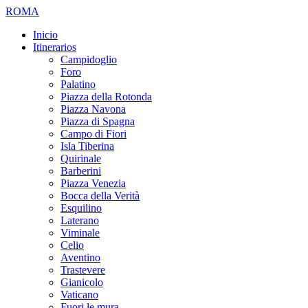
ROMA
Inicio
Itinerarios
Campidoglio
Foro
Palatino
Piazza della Rotonda
Piazza Navona
Piazza di Spagna
Campo di Fiori
Isla Tiberina
Quirinale
Barberini
Piazza Venezia
Bocca della Verità
Esquilino
Laterano
Viminale
Celio
Aventino
Trastevere
Gianicolo
Vaticano
Fuori le mura