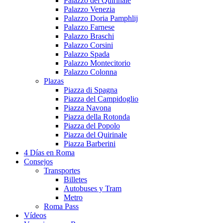
Palazzo del Quirinale
Palazzo Venezia
Palazzo Doria Pamphlij
Palazzo Farnese
Palazzo Braschi
Palazzo Corsini
Palazzo Spada
Palazzo Montecitorio
Palazzo Colonna
Plazas
Piazza di Spagna
Piazza del Campidoglio
Piazza Navona
Piazza della Rotonda
Piazza del Popolo
Piazza del Quirinale
Piazza Barberini
4 Días en Roma
Consejos
Transportes
Billetes
Autobuses y Tram
Metro
Roma Pass
Vídeos