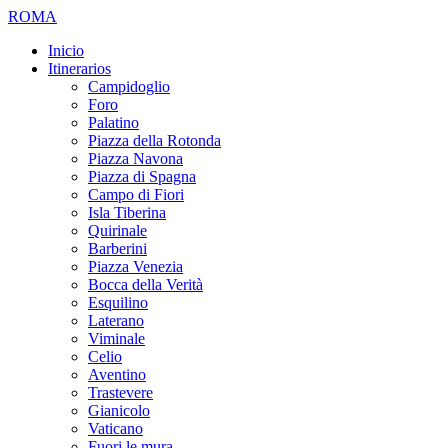
ROMA
Inicio
Itinerarios
Campidoglio
Foro
Palatino
Piazza della Rotonda
Piazza Navona
Piazza di Spagna
Campo di Fiori
Isla Tiberina
Quirinale
Barberini
Piazza Venezia
Bocca della Verità
Esquilino
Laterano
Viminale
Celio
Aventino
Trastevere
Gianicolo
Vaticano
Fuori le mura