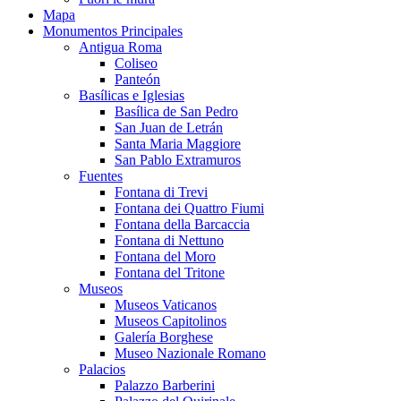
Mapa
Monumentos Principales
Antigua Roma
Coliseo
Panteón
Basílicas e Iglesias
Basílica de San Pedro
San Juan de Letrán
Santa Maria Maggiore
San Pablo Extramuros
Fuentes
Fontana di Trevi
Fontana dei Quattro Fiumi
Fontana della Barcaccia
Fontana di Nettuno
Fontana del Moro
Fontana del Tritone
Museos
Museos Vaticanos
Museos Capitolinos
Galería Borghese
Museo Nazionale Romano
Palacios
Palazzo Barberini