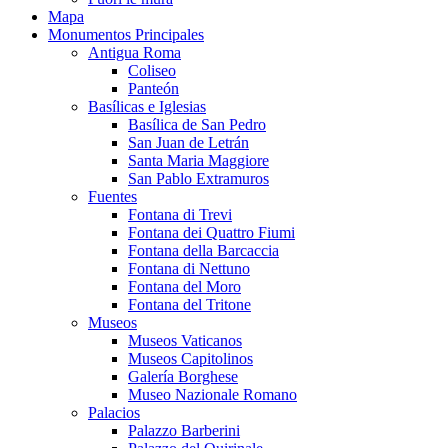
Mapa
Monumentos Principales
Antigua Roma
Coliseo
Panteón
Basílicas e Iglesias
Basílica de San Pedro
San Juan de Letrán
Santa Maria Maggiore
San Pablo Extramuros
Fuentes
Fontana di Trevi
Fontana dei Quattro Fiumi
Fontana della Barcaccia
Fontana di Nettuno
Fontana del Moro
Fontana del Tritone
Museos
Museos Vaticanos
Museos Capitolinos
Galería Borghese
Museo Nazionale Romano
Palacios
Palazzo Barberini