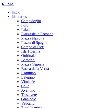
ROMA
Inicio
Itinerarios
Campidoglio
Foro
Palatino
Piazza della Rotonda
Piazza Navona
Piazza di Spagna
Campo di Fiori
Isla Tiberina
Quirinale
Barberini
Piazza Venezia
Bocca della Verità
Esquilino
Laterano
Viminale
Celio
Aventino
Trastevere
Gianicolo
Vaticano
Fuori le mura