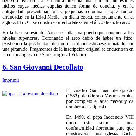
del Foro Boario. La estructura presenta una serie de interesantes
nichos cuyas medias cúpulas tienen forma de concha, y en la
antigüedad presentaban unas pequeñas columnatas que fueron
arrancadas en la Edad Media, en dicha época, concretamente en el
siglo XIII d. C. se construyó una fortaleza en el ático de dicho arco.
En la base sureste del Arco se halla una puerta que conduce a los
niveles superiores. Coronando el arco debió de haber un ático,
existiendo la posibilidad de que el edificio estuviese rematado por
una pirámide. Fragmentos de la inscripción original se encuentran en
la cercana iglesia de San Giorgio al Velabro.
6. San Giovanni Decollato
Imprimir
El cuadro San Juan decapitado
(1553), de Giorgio Vasari, domina
por completo el altar mayor y da
nombre a esta iglesia.
En 1490, el papa Inocencio VIII
donó este solar a una
confraternidad florentina para que
construyeran una iglesia. Dicha