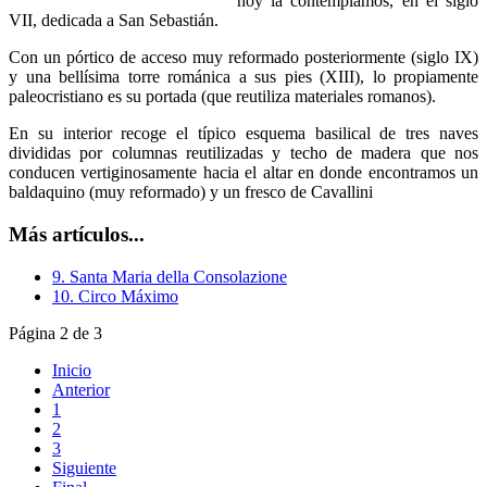
hoy la contemplamos, en el siglo
VII, dedicada a San Sebastián.
Con un pórtico de acceso muy reformado posteriormente (siglo IX)
y una bellísima torre románica a sus pies (XIII), lo propiamente
paleocristiano es su portada (que reutiliza materiales romanos).
En su interior recoge el típico esquema basilical de tres naves
divididas por columnas reutilizadas y techo de madera que nos
conducen vertiginosamente hacia el altar en donde encontramos un
baldaquino (muy reformado) y un fresco de Cavallini
Más artículos...
9. Santa Maria della Consolazione
10. Circo Máximo
Página 2 de 3
Inicio
Anterior
1
2
3
Siguiente