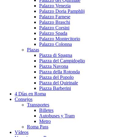
Palazzo del Quirinale
Palazzo Venezia
Palazzo Doria Pamphlij
Palazzo Farnese
Palazzo Braschi
Palazzo Corsini
Palazzo Spada
Palazzo Montecitorio
Palazzo Colonna
Plazas
Piazza di Spagna
Piazza del Campidoglio
Piazza Navona
Piazza della Rotonda
Piazza del Popolo
Piazza del Quirinale
Piazza Barberini
4 Días en Roma
Consejos
Transportes
Billetes
Autobuses y Tram
Metro
Roma Pass
Vídeos