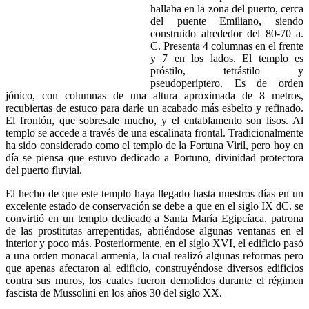
hallaba en la zona del puerto, cerca
del puente Emiliano, siendo
construido alrededor del 80-70 a.
C. Presenta 4 columnas en el frente
y 7 en los lados. El templo es
próstilo, tetrástilo y
pseudoperíptero. Es de orden
jónico, con columnas de una altura aproximada de 8 metros,
recubiertas de estuco para darle un acabado más esbelto y refinado.
El frontón, que sobresale mucho, y el entablamento son lisos. Al
templo se accede a través de una escalinata frontal. Tradicionalmente
ha sido considerado como el templo de la Fortuna Viril, pero hoy en
día se piensa que estuvo dedicado a Portuno, divinidad protectora
del puerto fluvial.
El hecho de que este templo haya llegado hasta nuestros días en un
excelente estado de conservación se debe a que en el siglo IX dC. se
convirtió en un templo dedicado a Santa María Egipcíaca, patrona
de las prostitutas arrepentidas, abriéndose algunas ventanas en el
interior y poco más. Posteriormente, en el siglo XVI, el edificio pasó
a una orden monacal armenia, la cual realizó algunas reformas pero
que apenas afectaron al edificio, construyéndose diversos edificios
contra sus muros, los cuales fueron demolidos durante el régimen
fascista de Mussolini en los años 30 del siglo XX.