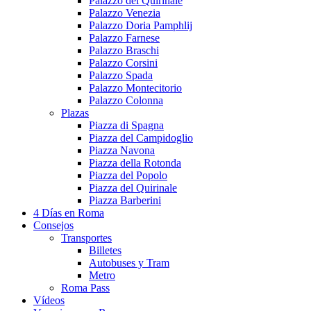
Palazzo del Quirinale
Palazzo Venezia
Palazzo Doria Pamphlij
Palazzo Farnese
Palazzo Braschi
Palazzo Corsini
Palazzo Spada
Palazzo Montecitorio
Palazzo Colonna
Plazas
Piazza di Spagna
Piazza del Campidoglio
Piazza Navona
Piazza della Rotonda
Piazza del Popolo
Piazza del Quirinale
Piazza Barberini
4 Días en Roma
Consejos
Transportes
Billetes
Autobuses y Tram
Metro
Roma Pass
Vídeos