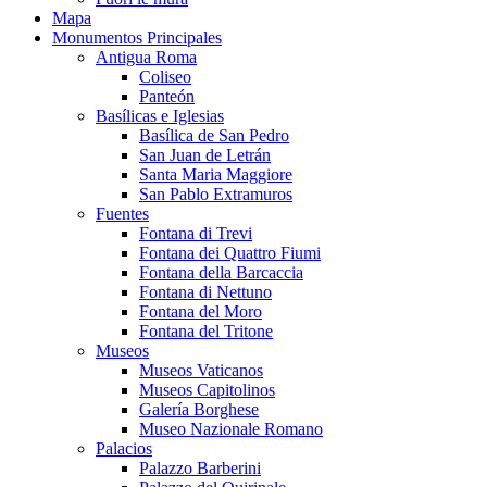
Mapa
Monumentos Principales
Antigua Roma
Coliseo
Panteón
Basílicas e Iglesias
Basílica de San Pedro
San Juan de Letrán
Santa Maria Maggiore
San Pablo Extramuros
Fuentes
Fontana di Trevi
Fontana dei Quattro Fiumi
Fontana della Barcaccia
Fontana di Nettuno
Fontana del Moro
Fontana del Tritone
Museos
Museos Vaticanos
Museos Capitolinos
Galería Borghese
Museo Nazionale Romano
Palacios
Palazzo Barberini