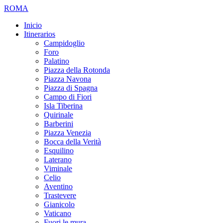
ROMA
Inicio
Itinerarios
Campidoglio
Foro
Palatino
Piazza della Rotonda
Piazza Navona
Piazza di Spagna
Campo di Fiori
Isla Tiberina
Quirinale
Barberini
Piazza Venezia
Bocca della Verità
Esquilino
Laterano
Viminale
Celio
Aventino
Trastevere
Gianicolo
Vaticano
Fuori le mura