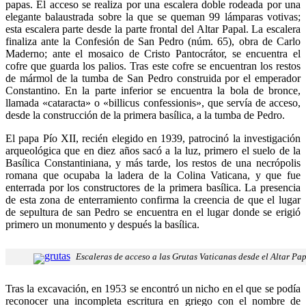
papas. El acceso se realiza por una escalera doble rodeada por una
elegante balaustrada sobre la que se queman 99 lámparas votivas;
esta escalera parte desde la parte frontal del Altar Papal. La escalera
finaliza ante la Confesión de San Pedro (núm. 65), obra de Carlo
Maderno; ante el mosaico de Cristo Pantocrátor, se encuentra el
cofre que guarda los palios. Tras este cofre se encuentran los restos
de mármol de la tumba de San Pedro construida por el emperador
Constantino. En la parte inferior se encuentra la bola de bronce,
llamada «cataracta» o «billicus confessionis», que servía de acceso,
desde la construcción de la primera basílica, a la tumba de Pedro.
El papa Pío XII, recién elegido en 1939, patrocinó la investigación
arqueológica que en diez años sacó a la luz, primero el suelo de la
Basílica Constantiniana, y más tarde, los restos de una necrópolis
romana que ocupaba la ladera de la Colina Vaticana, y que fue
enterrada por los constructores de la primera basílica. La presencia
de esta zona de enterramiento confirma la creencia de que el lugar
de sepultura de san Pedro se encuentra en el lugar donde se erigió
primero un monumento y después la basílica.
Escaleras de acceso a las Grutas Vaticanas desde el Altar Pa
Tras la excavación, en 1953 se encontró un nicho en el que se podía
reconocer una incompleta escritura en griego con el nombre de