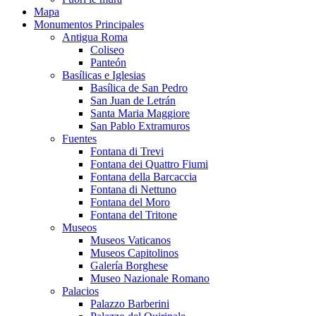
Mapa
Monumentos Principales
Antigua Roma
Coliseo
Panteón
Basílicas e Iglesias
Basílica de San Pedro
San Juan de Letrán
Santa Maria Maggiore
San Pablo Extramuros
Fuentes
Fontana di Trevi
Fontana dei Quattro Fiumi
Fontana della Barcaccia
Fontana di Nettuno
Fontana del Moro
Fontana del Tritone
Museos
Museos Vaticanos
Museos Capitolinos
Galería Borghese
Museo Nazionale Romano
Palacios
Palazzo Barberini