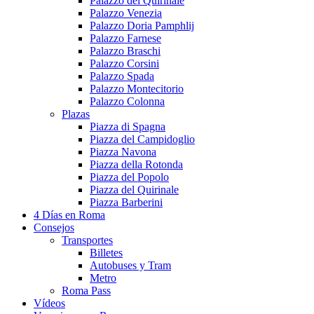
Palazzo del Quirinale
Palazzo Venezia
Palazzo Doria Pamphlij
Palazzo Farnese
Palazzo Braschi
Palazzo Corsini
Palazzo Spada
Palazzo Montecitorio
Palazzo Colonna
Plazas
Piazza di Spagna
Piazza del Campidoglio
Piazza Navona
Piazza della Rotonda
Piazza del Popolo
Piazza del Quirinale
Piazza Barberini
4 Días en Roma
Consejos
Transportes
Billetes
Autobuses y Tram
Metro
Roma Pass
Vídeos