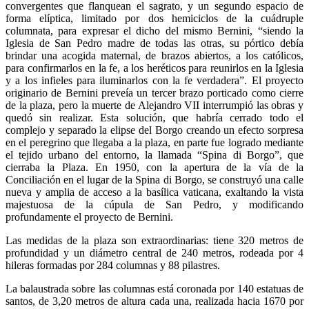
convergentes que flanquean el sagrato, y un segundo espacio de
forma elíptica, limitado por dos hemiciclos de la cuádruple
columnata, para expresar el dicho del mismo Bernini, “siendo la
Iglesia de San Pedro madre de todas las otras, su pórtico debía
brindar una acogida maternal, de brazos abiertos, a los católicos,
para confirmarlos en la fe, a los heréticos para reunirlos en la Iglesia
y a los infieles para iluminarlos con la fe verdadera”. El proyecto
originario de Bernini preveía un tercer brazo porticado como cierre
de la plaza, pero la muerte de Alejandro VII interrumpió las obras y
quedó sin realizar. Esta solución, que habría cerrado todo el
complejo y separado la elipse del Borgo creando un efecto sorpresa
en el peregrino que llegaba a la plaza, en parte fue logrado mediante
el tejido urbano del entorno, la llamada “Spina di Borgo”, que
cierraba la Plaza. En 1950, con la apertura de la vía de la
Conciliación en el lugar de la Spina di Borgo, se construyó una calle
nueva y amplia de acceso a la basílica vaticana, exaltando la vista
majestuosa de la cúpula de San Pedro, y modificando
profundamente el proyecto de Bernini.
Las medidas de la plaza son extraordinarias: tiene 320 metros de
profundidad y un diámetro central de 240 metros, rodeada por 4
hileras formadas por 284 columnas y 88 pilastres.
La balaustrada sobre las columnas está coronada por 140 estatuas de
santos, de 3,20 metros de altura cada una, realizada hacia 1670 por