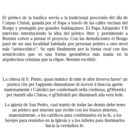
El pórtico de la basílica servía a la tradicional procesión del día de
Corpus Christi, guiada por el Papa a través de las calles vecinas del
Borgo y protegida por grandes baldaquinos. El Papa Alejandro VII
intervino introduciendo la idea del pórtico libre y permitiendo a
Bernini volver a pensar el proyecto. Con las demoliciones el Borgo
pasó de ser una localidad habitada por personas pobres a otro nivel
más “aristocrático”. Se optó finalmente por la forma oval con dos
semicírculos que es una forma geométrica más usada en la
arquitectura cristiana que la elipse. Bernini escribió:
La chiesa di S. Pietro, quasi matrice di tutte le altre doveva haver' un
portico che per l'appunto dimostrasse di ricever à braccia aperte
maternamente i Cattolici per confermarli nella credenza, gl'Heretici
per riunirli alla Chiesa, e gl'Infedeli per illuminarli alla vera fede.
La iglesia de San Pedro, cual matriz de todas las demás debe tener
un pórtico que muestre que recibe con los brazos abiertos,
maternalmente, a los católicos para confirmarlos en la fe, a los
herejes para reunirlos en la Iglesia y a los infieles para iluminarlos
hacia la verdadera fe.