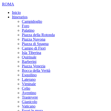
ROMA
Inicio
Itinerarios
Campidoglio
Foro
Palatino
Piazza della Rotonda
Piazza Navona
Piazza di Spagna
Campo di Fiori
Isla Tiberina
Quirinale
Barberini
Piazza Venezia
Bocca della Verità
Esquilino
Laterano
Viminale
Celio
Aventino
Trastevere
Gianicolo
Vaticano
Fuori le mura