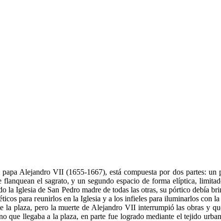
 papa Alejandro VII (1655-1667), está compuesta por dos partes: un p
e flanquean el sagrato, y un segundo espacio de forma elíptica, limita
o la Iglesia de San Pedro madre de todas las otras, su pórtico debía br
réticos para reunirlos en la Iglesia y a los infieles para iluminarlos con 
e la plaza, pero la muerte de Alejandro VII interrumpió las obras y qu
no que llegaba a la plaza, en parte fue logrado mediante el tejido urba