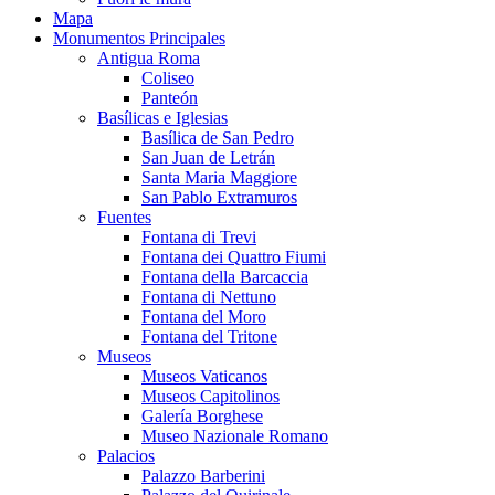
Mapa
Monumentos Principales
Antigua Roma
Coliseo
Panteón
Basílicas e Iglesias
Basílica de San Pedro
San Juan de Letrán
Santa Maria Maggiore
San Pablo Extramuros
Fuentes
Fontana di Trevi
Fontana dei Quattro Fiumi
Fontana della Barcaccia
Fontana di Nettuno
Fontana del Moro
Fontana del Tritone
Museos
Museos Vaticanos
Museos Capitolinos
Galería Borghese
Museo Nazionale Romano
Palacios
Palazzo Barberini