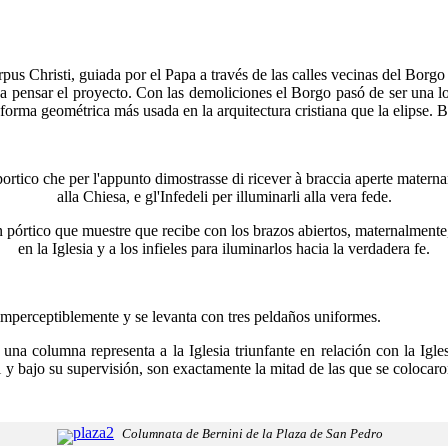
Corpus Christi, guiada por el Papa a través de las calles vecinas del Bo
r a pensar el proyecto. Con las demoliciones el Borgo pasó de ser una lo
orma geométrica más usada en la arquitectura cristiana que la elipse. Be
 portico che per l'appunto dimostrasse di ricever à braccia aperte maternam
alla Chiesa, e gl'Infedeli per illuminarli alla vera fede.
pórtico que muestre que recibe con los brazos abiertos, maternalmente, a
en la Iglesia y a los infieles para iluminarlos hacia la verdadera fe.
 imperceptiblemente y se levanta con tres peldaños uniformes.
na columna representa a la Iglesia triunfante en relación con la Iglesi
i y bajo su supervisión, son exactamente la mitad de las que se colocaro
Columnata de Bernini de la Plaza de San Pedro