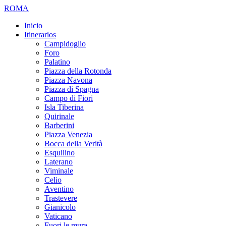
ROMA
Inicio
Itinerarios
Campidoglio
Foro
Palatino
Piazza della Rotonda
Piazza Navona
Piazza di Spagna
Campo di Fiori
Isla Tiberina
Quirinale
Barberini
Piazza Venezia
Bocca della Verità
Esquilino
Laterano
Viminale
Celio
Aventino
Trastevere
Gianicolo
Vaticano
Fuori le mura