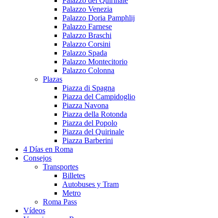
Palazzo del Quirinale
Palazzo Venezia
Palazzo Doria Pamphlij
Palazzo Farnese
Palazzo Braschi
Palazzo Corsini
Palazzo Spada
Palazzo Montecitorio
Palazzo Colonna
Plazas
Piazza di Spagna
Piazza del Campidoglio
Piazza Navona
Piazza della Rotonda
Piazza del Popolo
Piazza del Quirinale
Piazza Barberini
4 Días en Roma
Consejos
Transportes
Billetes
Autobuses y Tram
Metro
Roma Pass
Vídeos