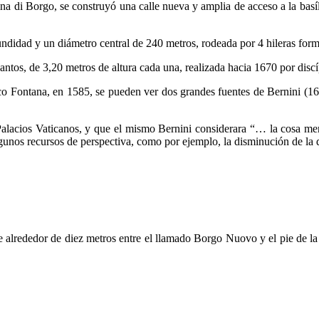
pina di Borgo, se construyó una calle nueva y amplia de acceso a la basí
undidad y un diámetro central de 240 metros, rodeada por 4 hileras for
antos, de 3,20 metros de altura cada una, realizada hacia 1670 por discí
co Fontana, en 1585, se pueden ver dos grandes fuentes de Bernini (167
 Palacios Vaticanos, y que el mismo Bernini considerara “… la cosa me
lgunos recursos de perspectiva, como por ejemplo, la disminución de la d
de alrededor de diez metros entre el llamado Borgo Nuovo y el pie de la 