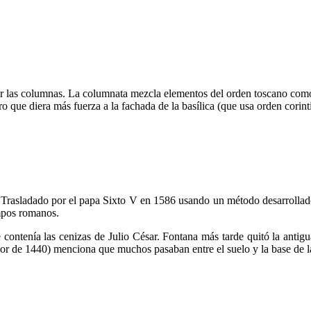
ear las columnas. La columnata mezcla elementos del orden toscano como 
ero que diera más fuerza a la fachada de la basílica (que usa orden corin
. Trasladado por el papa Sixto V en 1586 usando un método desarrolla
mpos romanos.
e contenía las cenizas de Julio César. Fontana más tarde quitó la anti
or de 1440) menciona que muchos pasaban entre el suelo y la base de la