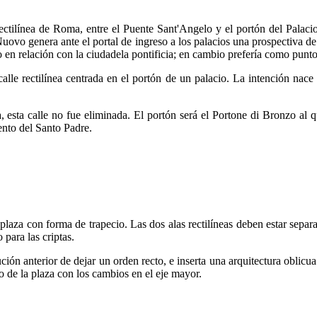
rectilínea de Roma, entre el Puente Sant'Angelo y el portón del Palaci
 Nuovo genera ante el portal de ingreso a los palacios una prospectiva d
 en relación con la ciudadela pontificia; en cambio prefería como punto d
le rectilínea centrada en el portón de un palacio. La intención nace
.
 esta calle no fue eliminada. El portón será el Portone di Bronzo al qu
ento del Santo Padre.
laza con forma de trapecio. Las dos alas rectilíneas deben estar separada
para las criptas.
ción anterior de dejar un orden recto, e inserta una arquitectura oblic
o de la plaza con los cambios en el eje mayor.