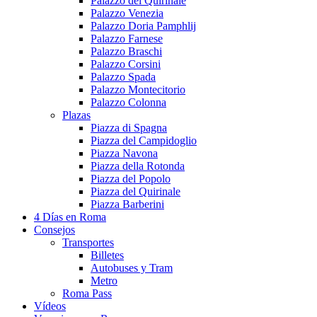
Palazzo del Quirinale
Palazzo Venezia
Palazzo Doria Pamphlij
Palazzo Farnese
Palazzo Braschi
Palazzo Corsini
Palazzo Spada
Palazzo Montecitorio
Palazzo Colonna
Plazas
Piazza di Spagna
Piazza del Campidoglio
Piazza Navona
Piazza della Rotonda
Piazza del Popolo
Piazza del Quirinale
Piazza Barberini
4 Días en Roma
Consejos
Transportes
Billetes
Autobuses y Tram
Metro
Roma Pass
Vídeos