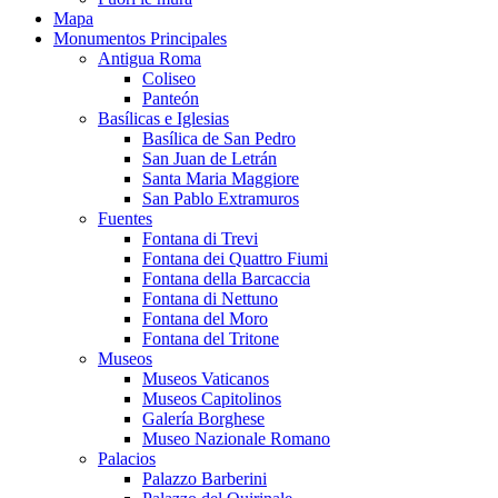
Mapa
Monumentos Principales
Antigua Roma
Coliseo
Panteón
Basílicas e Iglesias
Basílica de San Pedro
San Juan de Letrán
Santa Maria Maggiore
San Pablo Extramuros
Fuentes
Fontana di Trevi
Fontana dei Quattro Fiumi
Fontana della Barcaccia
Fontana di Nettuno
Fontana del Moro
Fontana del Tritone
Museos
Museos Vaticanos
Museos Capitolinos
Galería Borghese
Museo Nazionale Romano
Palacios
Palazzo Barberini