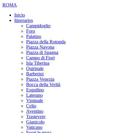
ROMA
Inicio
Itinerarios
Campidoglio
Foro
Palatino
Piazza della Rotonda
Piazza Navona
Piazza di Spagna
Campo di Fiori
Isla Tiberina
Quirinale
Barberini
Piazza Venezia
Bocca della Verità
Esquilino
Laterano
Viminale
Celio
Aventino
Trastevere
Gianicolo
Vaticano
Fuori le mura