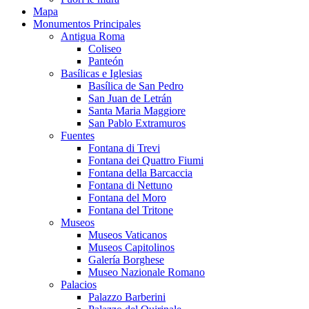
Mapa
Monumentos Principales
Antigua Roma
Coliseo
Panteón
Basílicas e Iglesias
Basílica de San Pedro
San Juan de Letrán
Santa Maria Maggiore
San Pablo Extramuros
Fuentes
Fontana di Trevi
Fontana dei Quattro Fiumi
Fontana della Barcaccia
Fontana di Nettuno
Fontana del Moro
Fontana del Tritone
Museos
Museos Vaticanos
Museos Capitolinos
Galería Borghese
Museo Nazionale Romano
Palacios
Palazzo Barberini