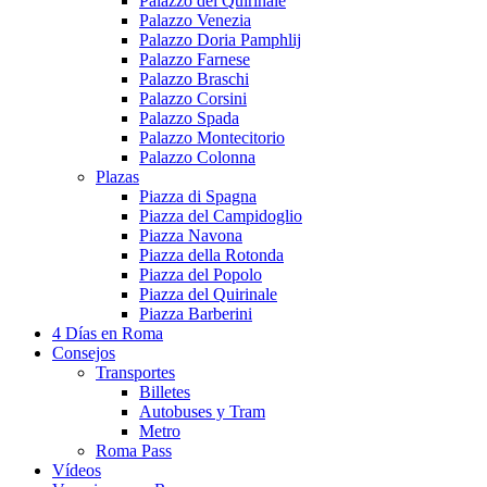
Palazzo del Quirinale
Palazzo Venezia
Palazzo Doria Pamphlij
Palazzo Farnese
Palazzo Braschi
Palazzo Corsini
Palazzo Spada
Palazzo Montecitorio
Palazzo Colonna
Plazas
Piazza di Spagna
Piazza del Campidoglio
Piazza Navona
Piazza della Rotonda
Piazza del Popolo
Piazza del Quirinale
Piazza Barberini
4 Días en Roma
Consejos
Transportes
Billetes
Autobuses y Tram
Metro
Roma Pass
Vídeos