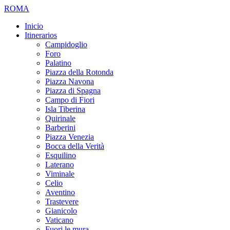
ROMA
Inicio
Itinerarios
Campidoglio
Foro
Palatino
Piazza della Rotonda
Piazza Navona
Piazza di Spagna
Campo di Fiori
Isla Tiberina
Quirinale
Barberini
Piazza Venezia
Bocca della Verità
Esquilino
Laterano
Viminale
Celio
Aventino
Trastevere
Gianicolo
Vaticano
Fuori le mura