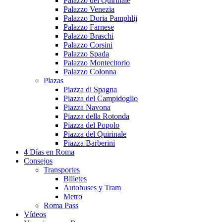
Palazzo del Quirinale
Palazzo Venezia
Palazzo Doria Pamphlij
Palazzo Farnese
Palazzo Braschi
Palazzo Corsini
Palazzo Spada
Palazzo Montecitorio
Palazzo Colonna
Plazas
Piazza di Spagna
Piazza del Campidoglio
Piazza Navona
Piazza della Rotonda
Piazza del Popolo
Piazza del Quirinale
Piazza Barberini
4 Días en Roma
Consejos
Transportes
Billetes
Autobuses y Tram
Metro
Roma Pass
Vídeos