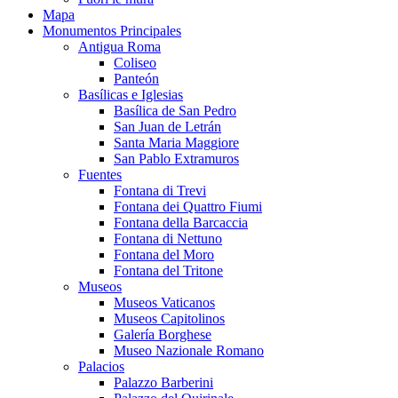
Mapa
Monumentos Principales
Antigua Roma
Coliseo
Panteón
Basílicas e Iglesias
Basílica de San Pedro
San Juan de Letrán
Santa Maria Maggiore
San Pablo Extramuros
Fuentes
Fontana di Trevi
Fontana dei Quattro Fiumi
Fontana della Barcaccia
Fontana di Nettuno
Fontana del Moro
Fontana del Tritone
Museos
Museos Vaticanos
Museos Capitolinos
Galería Borghese
Museo Nazionale Romano
Palacios
Palazzo Barberini