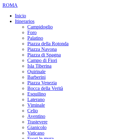
ROMA
Inicio
Itinerarios
Campidoglio
Foro
Palatino
Piazza della Rotonda
Piazza Navona
Piazza di Spagna
Campo di Fiori
Isla Tiberina
Quirinale
Barberini
Piazza Venezia
Bocca della Verità
Esquilino
Laterano
Viminale
Celio
Aventino
Trastevere
Gianicolo
Vaticano
Fuori le mura