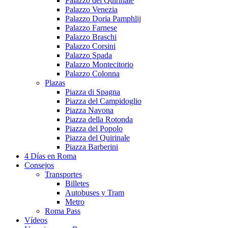
Palazzo del Quirinale
Palazzo Venezia
Palazzo Doria Pamphlij
Palazzo Farnese
Palazzo Braschi
Palazzo Corsini
Palazzo Spada
Palazzo Montecitorio
Palazzo Colonna
Plazas
Piazza di Spagna
Piazza del Campidoglio
Piazza Navona
Piazza della Rotonda
Piazza del Popolo
Piazza del Quirinale
Piazza Barberini
4 Días en Roma
Consejos
Transportes
Billetes
Autobuses y Tram
Metro
Roma Pass
Vídeos