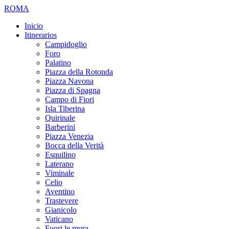
ROMA
Inicio
Itinerarios
Campidoglio
Foro
Palatino
Piazza della Rotonda
Piazza Navona
Piazza di Spagna
Campo di Fiori
Isla Tiberina
Quirinale
Barberini
Piazza Venezia
Bocca della Verità
Esquilino
Laterano
Viminale
Celio
Aventino
Trastevere
Gianicolo
Vaticano
Fuori le mura