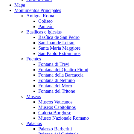
Mapa
Monumentos Principales
Antigua Roma
Coliseo
Panteón
Basílicas e Iglesias
Basílica de San Pedro
San Juan de Letrán
Santa Maria Maggiore
San Pablo Extramuros
Fuentes
Fontana di Trevi
Fontana dei Quattro Fiumi
Fontana della Barcaccia
Fontana di Nettuno
Fontana del Moro
Fontana del Tritone
Museos
Museos Vaticanos
Museos Capitolinos
Galería Borghese
Museo Nazionale Romano
Palacios
Palazzo Barberini