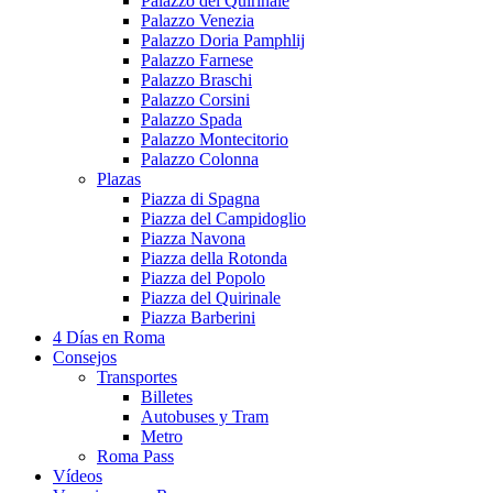
Palazzo del Quirinale
Palazzo Venezia
Palazzo Doria Pamphlij
Palazzo Farnese
Palazzo Braschi
Palazzo Corsini
Palazzo Spada
Palazzo Montecitorio
Palazzo Colonna
Plazas
Piazza di Spagna
Piazza del Campidoglio
Piazza Navona
Piazza della Rotonda
Piazza del Popolo
Piazza del Quirinale
Piazza Barberini
4 Días en Roma
Consejos
Transportes
Billetes
Autobuses y Tram
Metro
Roma Pass
Vídeos