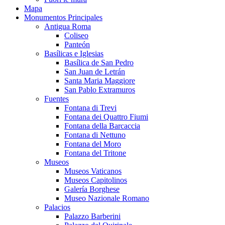
Mapa
Monumentos Principales
Antigua Roma
Coliseo
Panteón
Basílicas e Iglesias
Basílica de San Pedro
San Juan de Letrán
Santa Maria Maggiore
San Pablo Extramuros
Fuentes
Fontana di Trevi
Fontana dei Quattro Fiumi
Fontana della Barcaccia
Fontana di Nettuno
Fontana del Moro
Fontana del Tritone
Museos
Museos Vaticanos
Museos Capitolinos
Galería Borghese
Museo Nazionale Romano
Palacios
Palazzo Barberini