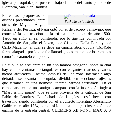
iglesia parroquial, que pusieron bajo el título del santo patrono de
Florencia, San Juan Bautista.
Entre las propuestas o
diseños presentados, entre
Fachada de la iglesia
otros de Miguel Ángel,
Rafael y del Peruzzi, el Papa optó por el de Jacopo Sansovino, que
comenzó la construcción de la misma a principios del año 1500.
Tardó un siglo en ser construída, por lo que fue continuada por
Antonio de Sangallo el Joven, por Giacomo Della Porta y por
Carlo Maderno, al cual se debe su característica cúpula (1614),de
forma alargada, por lo que fue llamada jocosamente por los romanos
como “el caramelo chupado”.
La cúpula se encuentra en un alto tambor octogonal sobre la cual
hay cuatro ventanas rectangulares con elegantes marcos y varios
nichos arqueados. Encima, después de una zona intermedia algo
detraída, se levanta la cúpula, dividida en secciones ojivales
que terminan en una hermosa linterna barroca acristalada. En el
campanario existe una antigua campana con la inscripción inglesa
“Mary is my name”, que se cree proviene de la catedral de San
Pablo de Londres. La fachada de la iglesia está hecha con
travestino siendo construida por el arquitecto florentino Alessandro
Galilei en el año 1734, como así lo indica una gran inscripción por
encima de la entrada central, CLEMENS XII PONT MAX A S