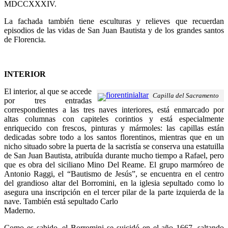
MDCCXXXIV.
La fachada también tiene esculturas y relieves que recuerdan
episodios de las vidas de San Juan Bautista y de los grandes santos
de Florencia.
INTERIOR
El interior, al que se accede
Capilla del Sacramento
por tres entradas
correspondientes a las tres naves interiores, está enmarcado por
altas columnas con capiteles corintios y está especialmente
enriquecido con frescos, pinturas y mármoles: las capillas están
dedicadas sobre todo a los santos florentinos, mientras que en un
nicho situado sobre la puerta de la sacristía se conserva una estatuilla
de San Juan Bautista, atribuída durante mucho tiempo a Rafael, pero
que es obra del siciliano Mino Del Reame. El grupo marmóreo de
Antonio Raggi, el “Bautismo de Jesús”, se encuentra en el centro
del grandioso altar del Borromini, en la iglesia sepultado como lo
asegura una inscripción en el tercer pilar de la parte izquierda de la
nave. También está sepultado Carlo
Maderno.
Como es sabido, el Borromini se suicidó en el año 1667, saltando