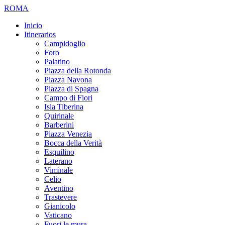
ROMA
Inicio
Itinerarios
Campidoglio
Foro
Palatino
Piazza della Rotonda
Piazza Navona
Piazza di Spagna
Campo di Fiori
Isla Tiberina
Quirinale
Barberini
Piazza Venezia
Bocca della Verità
Esquilino
Laterano
Viminale
Celio
Aventino
Trastevere
Gianicolo
Vaticano
Fuori le mura