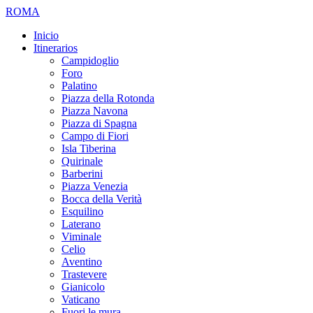
ROMA
Inicio
Itinerarios
Campidoglio
Foro
Palatino
Piazza della Rotonda
Piazza Navona
Piazza di Spagna
Campo di Fiori
Isla Tiberina
Quirinale
Barberini
Piazza Venezia
Bocca della Verità
Esquilino
Laterano
Viminale
Celio
Aventino
Trastevere
Gianicolo
Vaticano
Fuori le mura