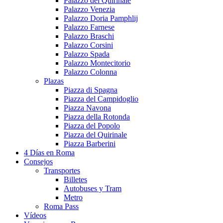
Palazzo del Quirinale
Palazzo Venezia
Palazzo Doria Pamphlij
Palazzo Farnese
Palazzo Braschi
Palazzo Corsini
Palazzo Spada
Palazzo Montecitorio
Palazzo Colonna
Plazas
Piazza di Spagna
Piazza del Campidoglio
Piazza Navona
Piazza della Rotonda
Piazza del Popolo
Piazza del Quirinale
Piazza Barberini
4 Días en Roma
Consejos
Transportes
Billetes
Autobuses y Tram
Metro
Roma Pass
Vídeos