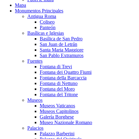
Mapa
Monumentos Principales
Antigua Roma
Coliseo
Panteón
Basílicas e Iglesias
Basílica de San Pedro
San Juan de Letrán
Santa Maria Maggiore
San Pablo Extramuros
Fuentes
Fontana di Trevi
Fontana dei Quattro Fiumi
Fontana della Barcaccia
Fontana di Nettuno
Fontana del Moro
Fontana del Tritone
Museos
Museos Vaticanos
Museos Capitolinos
Galería Borghese
Museo Nazionale Romano
Palacios
Palazzo Barberini