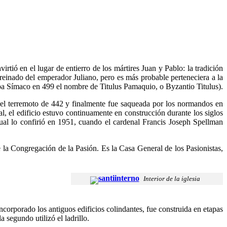
tió en el lugar de entierro de los mártires Juan y Pablo: la tradición
 reinado del emperador Juliano, pero es más probable perteneciera a la
apa Símaco en 499 el nombre de Titulus Pamaquio, o Byzantio Titulus).
r el terremoto de 442 y finalmente fue saqueada por los normandos en
nal, el edificio estuvo continuamente en construcción durante los siglos
tual lo confirió en 1951, cuando el cardenal Francis Joseph Spellman
e la Congregación de la Pasión. Es la Casa General de los Pasionistas,
Interior de la iglesia
incorporado los antiguos edificios colindantes, fue construida en etapas
 segundo utilizó el ladrillo.