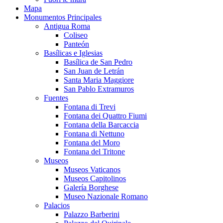
Mapa
Monumentos Principales
Antigua Roma
Coliseo
Panteón
Basílicas e Iglesias
Basílica de San Pedro
San Juan de Letrán
Santa Maria Maggiore
San Pablo Extramuros
Fuentes
Fontana di Trevi
Fontana dei Quattro Fiumi
Fontana della Barcaccia
Fontana di Nettuno
Fontana del Moro
Fontana del Tritone
Museos
Museos Vaticanos
Museos Capitolinos
Galería Borghese
Museo Nazionale Romano
Palacios
Palazzo Barberini