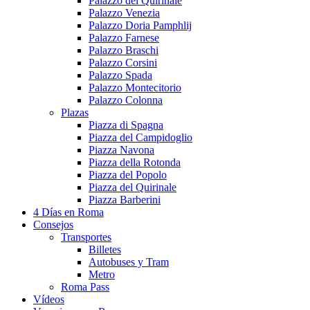
Palazzo del Quirinale
Palazzo Venezia
Palazzo Doria Pamphlij
Palazzo Farnese
Palazzo Braschi
Palazzo Corsini
Palazzo Spada
Palazzo Montecitorio
Palazzo Colonna
Plazas
Piazza di Spagna
Piazza del Campidoglio
Piazza Navona
Piazza della Rotonda
Piazza del Popolo
Piazza del Quirinale
Piazza Barberini
4 Días en Roma
Consejos
Transportes
Billetes
Autobuses y Tram
Metro
Roma Pass
Vídeos