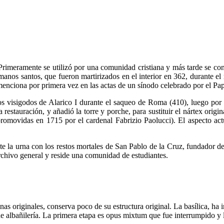
imeramente se utilizó por una comunidad cristiana y más tarde se convir
manos santos, que fueron martirizados en el interior en 362, durante el
menciona por primera vez en las actas de un sínodo celebrado por el P
los visigodos de Alarico I durante el saqueo de Roma (410), luego po
restauración, y añadió la torre y porche, para sustituir el nártex origi
promovidas en 1715 por el cardenal Fabrizio Paolucci). El aspecto ac
te la urna con los restos mortales de San Pablo de la Cruz, fundador d
rchivo general y reside una comunidad de estudiantes.
mnas originales, conserva poco de su estructura original. La basílica, ha 
e albañilería. La primera etapa es opus mixtum que fue interrumpido y la