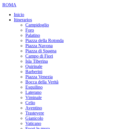
ROMA
Inicio
Itinerarios
Campidoglio
Foro
Palatino
Piazza della Rotonda
Piazza Navona
Piazza di Spagna
Campo di Fiori
Isla Tiberina
Quirinale
Barberini
Piazza Venezia
Bocca della Verità
Esquilino
Laterano
Viminale
Celio
Aventino
Trastevere
Gianicolo
Vaticano
Fuori le mura