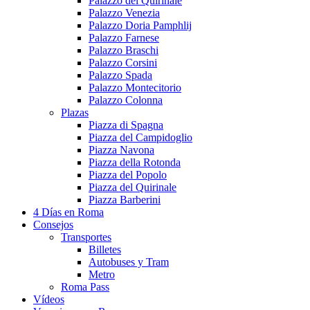
Palazzo del Quirinale
Palazzo Venezia
Palazzo Doria Pamphlij
Palazzo Farnese
Palazzo Braschi
Palazzo Corsini
Palazzo Spada
Palazzo Montecitorio
Palazzo Colonna
Plazas
Piazza di Spagna
Piazza del Campidoglio
Piazza Navona
Piazza della Rotonda
Piazza del Popolo
Piazza del Quirinale
Piazza Barberini
4 Días en Roma
Consejos
Transportes
Billetes
Autobuses y Tram
Metro
Roma Pass
Vídeos