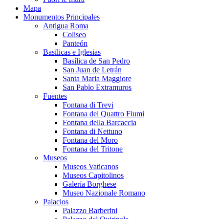
Mapa
Monumentos Principales
Antigua Roma
Coliseo
Panteón
Basílicas e Iglesias
Basílica de San Pedro
San Juan de Letrán
Santa Maria Maggiore
San Pablo Extramuros
Fuentes
Fontana di Trevi
Fontana dei Quattro Fiumi
Fontana della Barcaccia
Fontana di Nettuno
Fontana del Moro
Fontana del Tritone
Museos
Museos Vaticanos
Museos Capitolinos
Galería Borghese
Museo Nazionale Romano
Palacios
Palazzo Barberini