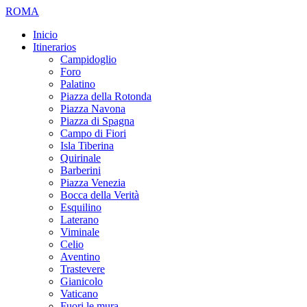
ROMA
Inicio
Itinerarios
Campidoglio
Foro
Palatino
Piazza della Rotonda
Piazza Navona
Piazza di Spagna
Campo di Fiori
Isla Tiberina
Quirinale
Barberini
Piazza Venezia
Bocca della Verità
Esquilino
Laterano
Viminale
Celio
Aventino
Trastevere
Gianicolo
Vaticano
Fuori le mura