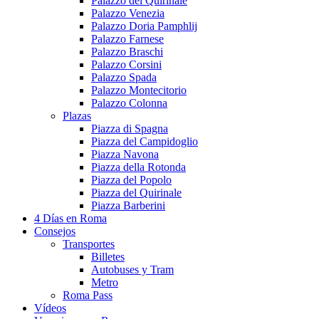
Palazzo del Quirinale
Palazzo Venezia
Palazzo Doria Pamphlij
Palazzo Farnese
Palazzo Braschi
Palazzo Corsini
Palazzo Spada
Palazzo Montecitorio
Palazzo Colonna
Plazas
Piazza di Spagna
Piazza del Campidoglio
Piazza Navona
Piazza della Rotonda
Piazza del Popolo
Piazza del Quirinale
Piazza Barberini
4 Días en Roma
Consejos
Transportes
Billetes
Autobuses y Tram
Metro
Roma Pass
Vídeos