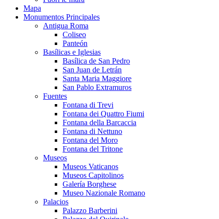
Mapa
Monumentos Principales
Antigua Roma
Coliseo
Panteón
Basílicas e Iglesias
Basílica de San Pedro
San Juan de Letrán
Santa Maria Maggiore
San Pablo Extramuros
Fuentes
Fontana di Trevi
Fontana dei Quattro Fiumi
Fontana della Barcaccia
Fontana di Nettuno
Fontana del Moro
Fontana del Tritone
Museos
Museos Vaticanos
Museos Capitolinos
Galería Borghese
Museo Nazionale Romano
Palacios
Palazzo Barberini