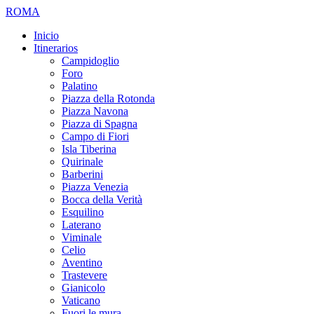
ROMA
Inicio
Itinerarios
Campidoglio
Foro
Palatino
Piazza della Rotonda
Piazza Navona
Piazza di Spagna
Campo di Fiori
Isla Tiberina
Quirinale
Barberini
Piazza Venezia
Bocca della Verità
Esquilino
Laterano
Viminale
Celio
Aventino
Trastevere
Gianicolo
Vaticano
Fuori le mura