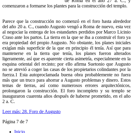
de Roma en el año 27 a. C., y
comenzaron a formarse los plantes para la construcción del templo.
Parece que la construcción no comenzó en el foro hasta alrededor
del año 20 a. C., cuando Augusto vengó a Roma de nuevo, esta vez
al negociar la entrega de los estandartes perdidos por Marco Licinio
Craso ante los partos. La tierra en la que se iba a construir el foro ya
era propiedad del propio Augusto. No obstante, los planes iniciales
exigían más superficie de la que en principio él tenía. Así que para
mantenerse en la tierra que tenía, los planes fueron alterados
ligeramente, así que es aparente cierta asimetría, especialmente en la
esquina oriental del recinto; por ello afirma Suetonio que Augusto
no se atrevió a coger las casas de los propietarios colindantes por la
fuerza.1 Esta autoproclamada buena obra probablemente no fuera
más que un truco para ahorrar a Augusto problemas y dinero. Estos
temas de tierras, así como numerosos errores arquitectónicos,
prolongaron la construcción. El foro incompleto y su templo se
inauguraron cuarenta años después de haberse prometido, en el año
2 a. C.
Leer más: 28. Foro de Augusto
Página 7 de 7
Inicio