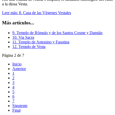
a la diosa Vesta.
Leer más: 8. Casa de las Vírgenes Vestales
Más artículos...
9. Templo de Rómulo y de los Santos Cosme y Damián
10. Via Sacra
11. Templo de Antonino y Faustina
12. Templo de Vesta
Página 2 de 7
Inicio
Anterior
1
2
3
4
5
6
7
Siguiente
Final