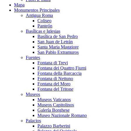
Mapa
Monumentos Principales
Antigua Roma
Coliseo
Panteón
Basílicas e Iglesias
Basílica de San Pedro
San Juan de Letrán
Santa Maria Maggiore
San Pablo Extramuros
Fuentes
Fontana di Trevi
Fontana dei Quattro Fiumi
Fontana della Barcaccia
Fontana di Nettuno
Fontana del Moro
Fontana del Tritone
Museos
Museos Vaticanos
Museos Capitolinos
Galería Borghese
Museo Nazionale Romano
Palacios
Palazzo Barberini