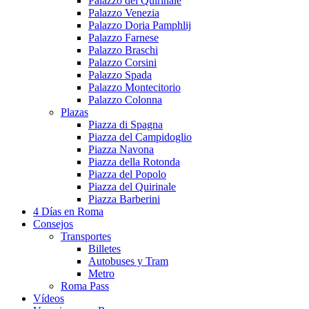
Palazzo del Quirinale
Palazzo Venezia
Palazzo Doria Pamphlij
Palazzo Farnese
Palazzo Braschi
Palazzo Corsini
Palazzo Spada
Palazzo Montecitorio
Palazzo Colonna
Plazas
Piazza di Spagna
Piazza del Campidoglio
Piazza Navona
Piazza della Rotonda
Piazza del Popolo
Piazza del Quirinale
Piazza Barberini
4 Días en Roma
Consejos
Transportes
Billetes
Autobuses y Tram
Metro
Roma Pass
Vídeos