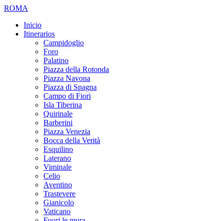
ROMA
Inicio
Itinerarios
Campidoglio
Foro
Palatino
Piazza della Rotonda
Piazza Navona
Piazza di Spagna
Campo di Fiori
Isla Tiberina
Quirinale
Barberini
Piazza Venezia
Bocca della Verità
Esquilino
Laterano
Viminale
Celio
Aventino
Trastevere
Gianicolo
Vaticano
Fuori le mura