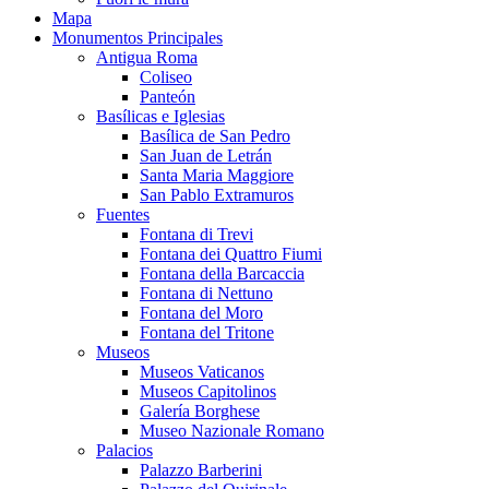
Mapa
Monumentos Principales
Antigua Roma
Coliseo
Panteón
Basílicas e Iglesias
Basílica de San Pedro
San Juan de Letrán
Santa Maria Maggiore
San Pablo Extramuros
Fuentes
Fontana di Trevi
Fontana dei Quattro Fiumi
Fontana della Barcaccia
Fontana di Nettuno
Fontana del Moro
Fontana del Tritone
Museos
Museos Vaticanos
Museos Capitolinos
Galería Borghese
Museo Nazionale Romano
Palacios
Palazzo Barberini