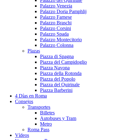
Palazzo del Quirinale
Palazzo Venezia
Palazzo Doria Pamphlij
Palazzo Farnese
Palazzo Braschi
Palazzo Corsini
Palazzo Spada
Palazzo Montecitorio
Palazzo Colonna
Plazas
Piazza di Spagna
Piazza del Campidoglio
Piazza Navona
Piazza della Rotonda
Piazza del Popolo
Piazza del Quirinale
Piazza Barberini
4 Días en Roma
Consejos
Transportes
Billetes
Autobuses y Tram
Metro
Roma Pass
Vídeos