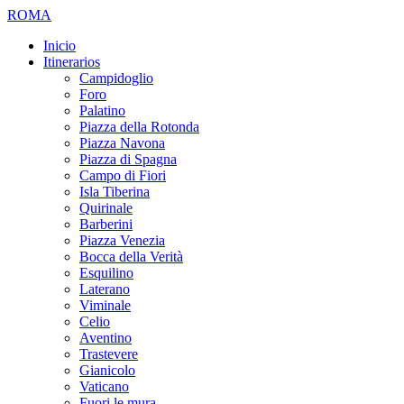
ROMA
Inicio
Itinerarios
Campidoglio
Foro
Palatino
Piazza della Rotonda
Piazza Navona
Piazza di Spagna
Campo di Fiori
Isla Tiberina
Quirinale
Barberini
Piazza Venezia
Bocca della Verità
Esquilino
Laterano
Viminale
Celio
Aventino
Trastevere
Gianicolo
Vaticano
Fuori le mura