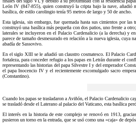
finales del siglo VI, y debido a su proximidad con la residencia pap
León IV (847-855), quien construyó la cripta bajo la nave, añadió n
basílica, de estilo carolingio tenía 95 metros de largo y 50 de ancho.
Esta iglesia, sin embargo, fue quemada hasta sus cimientos por las 
construyó una basílica más pequeña con dos patios, uno frente a otro; 
laterales se incluyeron en el Palacio Cardenalicio (a la derecha) y e
parece de tamaño desmesurado en relación a la nueva iglesia, cuya na
abadía de Sassovivo.
En el siglo XIII se le añadió un claustro cosmatesco. El Palacio Car
fortaleza, para conceder refugio a los papas en Letrán durante el conf
representando las historias del papa Silvestre I y del emperador Const
el papa Inocencio IV y el recientemente excomulgado sacro emperado
(Constantino).
Cuando los papas se trasladaron a Aviñón, el Palacio Cardenalicio cay
se trasladó desde el Laterano al palacio del Vaticano, esta basílica pe
El interés en la historia de este complejo se renovó en 1913, graci
pusieron un torno en la entrada, que se usó como una «caja» de depós