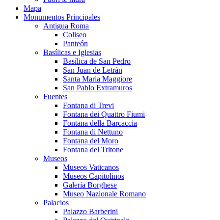
Mapa
Monumentos Principales
Antigua Roma
Coliseo
Panteón
Basílicas e Iglesias
Basílica de San Pedro
San Juan de Letrán
Santa Maria Maggiore
San Pablo Extramuros
Fuentes
Fontana di Trevi
Fontana dei Quattro Fiumi
Fontana della Barcaccia
Fontana di Nettuno
Fontana del Moro
Fontana del Tritone
Museos
Museos Vaticanos
Museos Capitolinos
Galería Borghese
Museo Nazionale Romano
Palacios
Palazzo Barberini