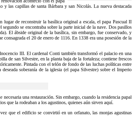
a renovación aconteció con el papa
io y las capillas de santa Bárbara y san Nicolás. La nueva destacada
gar de reconstruir la basílica original a escala, el papa Pascual II
l segundo se encontraba sobre la parte inicial de la nave. Dos pasillos
da). El ábside original de la basílica, sin embargo, fue conservado, y
fue consagrada el 20 de enero de 1116. En 1338 era una posesión de la
Inocencio III. El cardenal Conti también transformó el palacio en una
a de san Silvestre, en la planta baja de la fortaleza; contiene frescos
óricamente. Pintada con el telón de fondo de las luchas políticas entre
eseada soberanía de la iglesia (el papa Silvestre) sobre el Imperio
ue necesaria una restauración. Sin embargo, cuando la residencia papal
cios que la rodeaban a los agustinos, quienes aún sirven aquí.
ez que el edificio se convirtió en un orfanato, las monjas agustinas