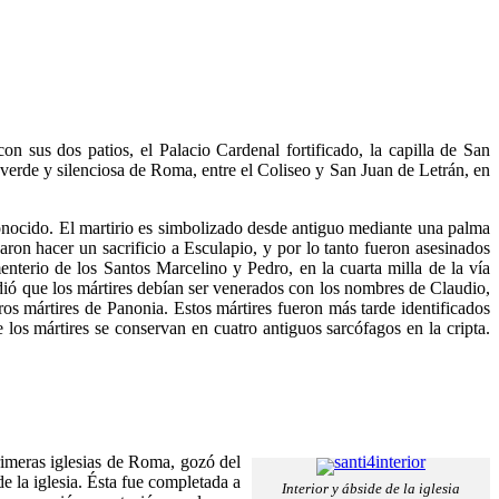
on sus dos patios, el Palacio Cardenal fortificado, la capilla de San
 verde y silenciosa de Roma, entre el Coliseo y San Juan de Letrán, en
conocido. El martirio es simbolizado desde antiguo mediante una palma
ron hacer un sacrificio a Esculapio, y por lo tanto fueron asesinados
nterio de los Santos Marcelino y Pedro, en la cuarta milla de la vía
dió que los mártires debían ser venerados con los nombres de Claudio,
ros mártires de Panonia. Estos mártires fueron más tarde identificados
los mártires se conservan en cuatro antiguos sarcófagos en la cripta.
rimeras iglesias de Roma, gozó del
e la iglesia. Ésta fue completada a
Interior y ábside de la iglesia