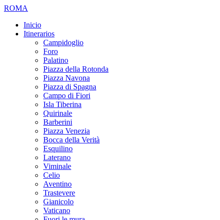
ROMA
Inicio
Itinerarios
Campidoglio
Foro
Palatino
Piazza della Rotonda
Piazza Navona
Piazza di Spagna
Campo di Fiori
Isla Tiberina
Quirinale
Barberini
Piazza Venezia
Bocca della Verità
Esquilino
Laterano
Viminale
Celio
Aventino
Trastevere
Gianicolo
Vaticano
Fuori le mura