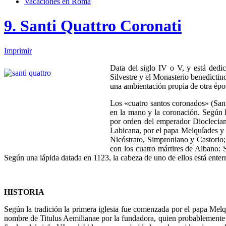
Vacaciones en Roma
9. Santi Quattro Coronati
Imprimir
Data del siglo IV o V, y está dedic
Silvestre y el Monasterio benedictin
una ambientación propia de otra épo
Los «cuatro santos coronados» (Sant
en la mano y la coronación. Según l
por orden del emperador Diocleciano
Labicana, por el papa Melquíades y 
Nicóstrato, Simproniano y Castorio; 
con los cuatro mártires de Albano: 
Según una lápida datada en 1123, la cabeza de uno de ellos está ente
HISTORIA
Según la tradición la primera iglesia fue comenzada por el papa Melq
nombre de Titulus Aemilianae por la fundadora, quien probablemente er