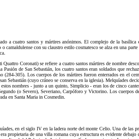
ado a cuatro santos y mártires anónimos. El complejo de la basílica c
o o camaldulense con su claustro estilo cosmatesco se alza en una parte
ca.
i Quattro Coronati) se refiere a cuatro santos mártires de nombre des
a Pasión de San Sebastián, los cuatro santos eran soldados que rechaza
 (284-305). Los cuerpos de los mártires fueron enterrados en el ceme
san Sebastián (cuyo cráneo se conserva en la iglesia). Melquíades deci
estos nombres - junto a un quinto, Simplicio - eran los de cinco cante
Segundo (o Severo), Severiano, Carpóforo y Victorino. Los cuerpos de 
rrada en Santa Maria in Cosmedin.
uíades, en el siglo IV en la ladera norte del monte Celio. Una de las p
a propietaria de una villa romana cuya estructura es evidente debajo d