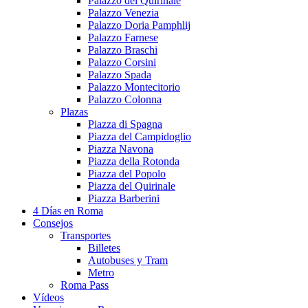
Palazzo del Quirinale
Palazzo Venezia
Palazzo Doria Pamphlij
Palazzo Farnese
Palazzo Braschi
Palazzo Corsini
Palazzo Spada
Palazzo Montecitorio
Palazzo Colonna
Plazas
Piazza di Spagna
Piazza del Campidoglio
Piazza Navona
Piazza della Rotonda
Piazza del Popolo
Piazza del Quirinale
Piazza Barberini
4 Días en Roma
Consejos
Transportes
Billetes
Autobuses y Tram
Metro
Roma Pass
Vídeos