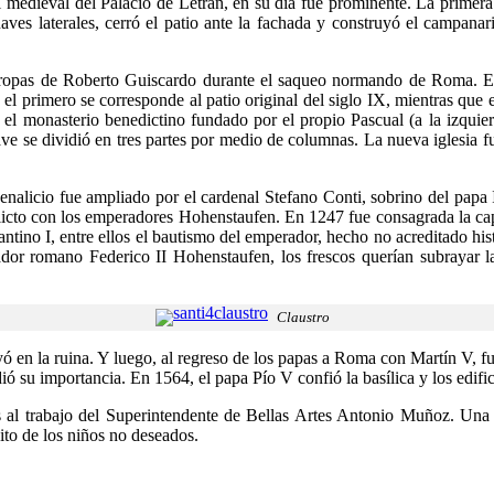
al medieval del Palacio de Letrán, en su día fue prominente. La primer
aves laterales, cerró el patio ante la fachada y construyó el campanar
tropas de Roberto Guiscardo durante el saqueo normando de Roma. En lu
el primero se corresponde al patio original del siglo IX, mientras que e
n el monasterio benedictino fundado por el propio Pascual (a la izquier
ve se dividió en tres partes por medio de columnas. La nueva iglesia 
denalicio fue ampliado por el cardenal Stefano Conti, sobrino del papa 
licto con los emperadores Hohenstaufen. En 1247 fue consagrada la capill
antino I, entre ellos el bautismo del emperador, hecho no acreditado hist
r romano Federico II Hohenstaufen, los frescos querían subrayar la d
Claustro
ó en la ruina. Y luego, al regreso de los papas a Roma con Martín V, f
rdió su importancia. En 1564, el papa Pío V confió la basílica y los edifi
as al trabajo del Superintendente de Bellas Artes Antonio Muñoz. Una v
ito de los niños no deseados.