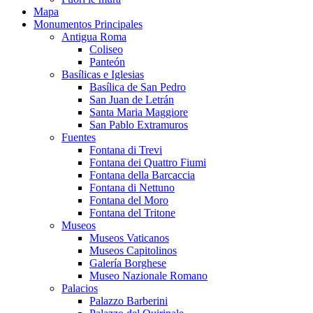
Mapa
Monumentos Principales
Antigua Roma
Coliseo
Panteón
Basílicas e Iglesias
Basílica de San Pedro
San Juan de Letrán
Santa Maria Maggiore
San Pablo Extramuros
Fuentes
Fontana di Trevi
Fontana dei Quattro Fiumi
Fontana della Barcaccia
Fontana di Nettuno
Fontana del Moro
Fontana del Tritone
Museos
Museos Vaticanos
Museos Capitolinos
Galería Borghese
Museo Nazionale Romano
Palacios
Palazzo Barberini