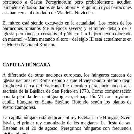
perteneció a Castra Peregrinorum pero probablemente acudían
también a él los soldados de la Cohors V Vigilum, cuyos barracones
estaban cerca al otro lado de Via della Navicella.
El mitreo está siendo excavado en la actualidad. Los restos de los
barracones romanos (de la época severa) y el mitreo debajo de la
iglesia permanecen cerrados al público. Un bajorrelieve coloreado
en mármol, «Mitra matando al toro» del siglo III está actualmente en
el Museo Nacional Romano.
CAPILLA HÚNGARA
A diferencia de otras naciones europeas, los húngaros carecen de
iglesia nacional en Roma debido a que el viejo Santo Stefano degli
Ungheresi cerca del Vaticano fue derruido para abrir hueco a la
sacristía de la Basílica de San Pedro en 1778. Como compensación
para la pérdida de su antigua iglesia, el papa Pío VI construyó una
capilla húngara en Santo Stefano Rotondo según los planos de
Pietro Camporesi.
La capilla húngara está dedicada al rey Esteban I de Hungría, Szent
István, el primer rey canonizado de los magiares. La fiesta de san
Esteban es el 20 de agosto. Peregrinos húngaros con frecuencia
visitan el lugar.