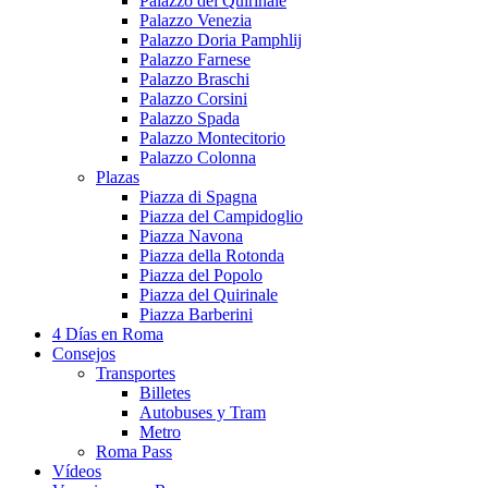
Palazzo del Quirinale
Palazzo Venezia
Palazzo Doria Pamphlij
Palazzo Farnese
Palazzo Braschi
Palazzo Corsini
Palazzo Spada
Palazzo Montecitorio
Palazzo Colonna
Plazas
Piazza di Spagna
Piazza del Campidoglio
Piazza Navona
Piazza della Rotonda
Piazza del Popolo
Piazza del Quirinale
Piazza Barberini
4 Días en Roma
Consejos
Transportes
Billetes
Autobuses y Tram
Metro
Roma Pass
Vídeos