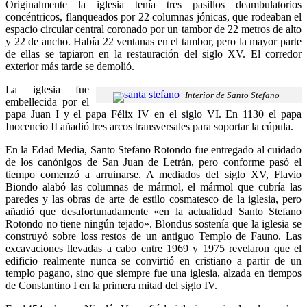
Originalmente la iglesia tenía tres pasillos deambulatorios
concéntricos, flanqueados por 22 columnas jónicas, que rodeaban el
espacio circular central coronado por un tambor de 22 metros de alto
y 22 de ancho. Había 22 ventanas en el tambor, pero la mayor parte
de ellas se tapiaron en la restauración del siglo XV. El corredor
exterior más tarde se demolió.
La iglesia fue
Interior de Santo Stefano
embellecida por el
papa Juan I y el papa Félix IV en el siglo VI. En 1130 el papa
Inocencio II añadió tres arcos transversales para soportar la cúpula.
En la Edad Media, Santo Stefano Rotondo fue entregado al cuidado
de los canónigos de San Juan de Letrán, pero conforme pasó el
tiempo comenzó a arruinarse. A mediados del siglo XV, Flavio
Biondo alabó las columnas de mármol, el mármol que cubría las
paredes y las obras de arte de estilo cosmatesco de la iglesia, pero
añadió que desafortunadamente «en la actualidad Santo Stefano
Rotondo no tiene ningún tejado». Blondus sostenía que la iglesia se
construyó sobre loss restos de un antiguo Templo de Fauno. Las
excavaciones llevadas a cabo entre 1969 y 1975 revelaron que el
edificio realmente nunca se convirtió en cristiano a partir de un
templo pagano, sino que siempre fue una iglesia, alzada en tiempos
de Constantino I en la primera mitad del siglo IV.