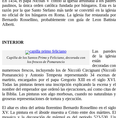
En 1454, el papa Nicolás V confió la iglesia arruinada a los padres
paulinos, la única orden católica fundada por húngaros. Esta es la
razón por la que Santo Stefano más tarde se convirtió en la iglesia
no oficial de los húngaros en Roma. La iglesia fue restaurada por
Bernardo Rossellino, probablemente con guía de Leon Battista
Alberti.
INTERIOR
Las paredes
de la iglesia
Capilla de los Santos Primo y Feliciano, decorada con
están
los frescos de Pomarancio
decoradas con
numerosos frescos, incluyendo los de Niccolò Circignani (Niccolò
Pomarancio) y Antonio Tempesta representando 34 escenas de
martirio, encargados por el papa Gregorio XIII en el siglo XVI.
Todas las pinturas tienen una inscripción explicando la escena y el
nombre del emperador que ordenó las ejecuciones, así como citas de
la Biblia. Las pinturas son algo morbosas, cuando no naturalistas y
groseras representaciones de tortura y ejecución.
El altar es obra del artista florentino Bernardo Rossellino en el siglo
XV. La pintura en el ábside muestra a Cristo entre dos mártires. El
mosaico y la decoración de mármol es del periodo 523-530. Un