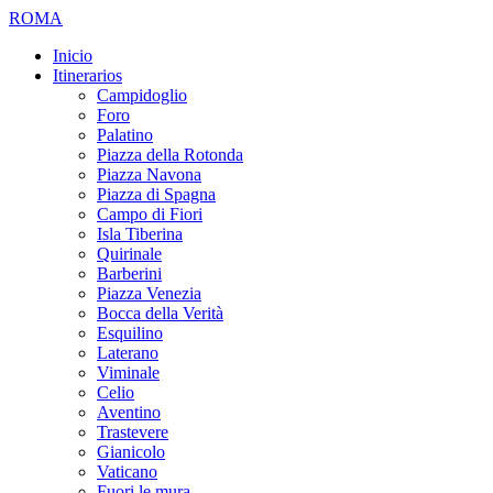
ROMA
Inicio
Itinerarios
Campidoglio
Foro
Palatino
Piazza della Rotonda
Piazza Navona
Piazza di Spagna
Campo di Fiori
Isla Tiberina
Quirinale
Barberini
Piazza Venezia
Bocca della Verità
Esquilino
Laterano
Viminale
Celio
Aventino
Trastevere
Gianicolo
Vaticano
Fuori le mura