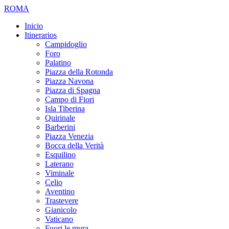
ROMA
Inicio
Itinerarios
Campidoglio
Foro
Palatino
Piazza della Rotonda
Piazza Navona
Piazza di Spagna
Campo di Fiori
Isla Tiberina
Quirinale
Barberini
Piazza Venezia
Bocca della Verità
Esquilino
Laterano
Viminale
Celio
Aventino
Trastevere
Gianicolo
Vaticano
Fuori le mura