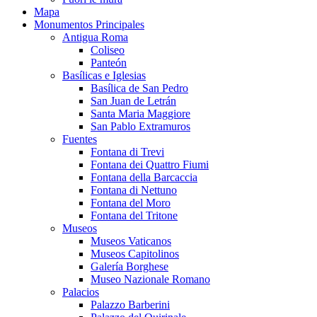
Mapa
Monumentos Principales
Antigua Roma
Coliseo
Panteón
Basílicas e Iglesias
Basílica de San Pedro
San Juan de Letrán
Santa Maria Maggiore
San Pablo Extramuros
Fuentes
Fontana di Trevi
Fontana dei Quattro Fiumi
Fontana della Barcaccia
Fontana di Nettuno
Fontana del Moro
Fontana del Tritone
Museos
Museos Vaticanos
Museos Capitolinos
Galería Borghese
Museo Nazionale Romano
Palacios
Palazzo Barberini