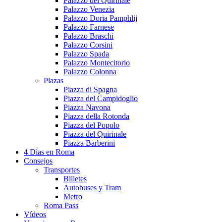
Palazzo del Quirinale
Palazzo Venezia
Palazzo Doria Pamphlij
Palazzo Farnese
Palazzo Braschi
Palazzo Corsini
Palazzo Spada
Palazzo Montecitorio
Palazzo Colonna
Plazas
Piazza di Spagna
Piazza del Campidoglio
Piazza Navona
Piazza della Rotonda
Piazza del Popolo
Piazza del Quirinale
Piazza Barberini
4 Días en Roma
Consejos
Transportes
Billetes
Autobuses y Tram
Metro
Roma Pass
Vídeos