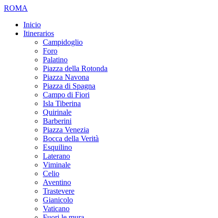
ROMA
Inicio
Itinerarios
Campidoglio
Foro
Palatino
Piazza della Rotonda
Piazza Navona
Piazza di Spagna
Campo di Fiori
Isla Tiberina
Quirinale
Barberini
Piazza Venezia
Bocca della Verità
Esquilino
Laterano
Viminale
Celio
Aventino
Trastevere
Gianicolo
Vaticano
Fuori le mura