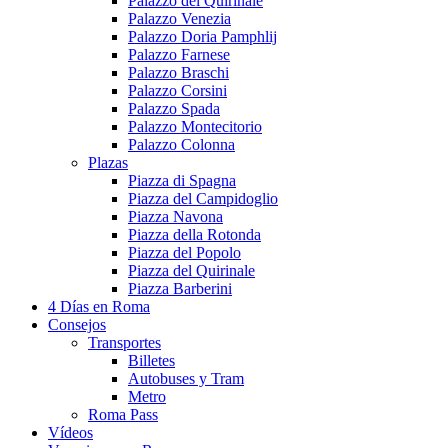
Palazzo del Quirinale
Palazzo Venezia
Palazzo Doria Pamphlij
Palazzo Farnese
Palazzo Braschi
Palazzo Corsini
Palazzo Spada
Palazzo Montecitorio
Palazzo Colonna
Plazas
Piazza di Spagna
Piazza del Campidoglio
Piazza Navona
Piazza della Rotonda
Piazza del Popolo
Piazza del Quirinale
Piazza Barberini
4 Días en Roma
Consejos
Transportes
Billetes
Autobuses y Tram
Metro
Roma Pass
Vídeos