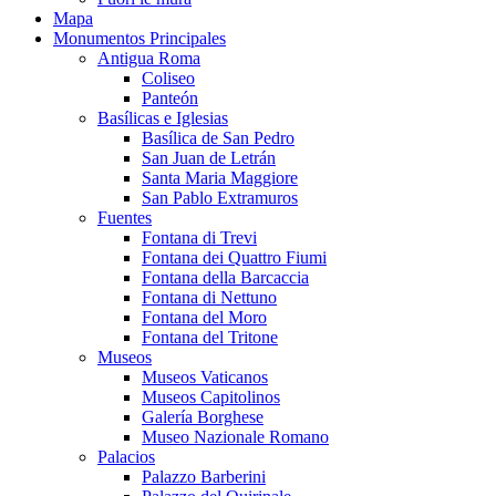
Mapa
Monumentos Principales
Antigua Roma
Coliseo
Panteón
Basílicas e Iglesias
Basílica de San Pedro
San Juan de Letrán
Santa Maria Maggiore
San Pablo Extramuros
Fuentes
Fontana di Trevi
Fontana dei Quattro Fiumi
Fontana della Barcaccia
Fontana di Nettuno
Fontana del Moro
Fontana del Tritone
Museos
Museos Vaticanos
Museos Capitolinos
Galería Borghese
Museo Nazionale Romano
Palacios
Palazzo Barberini