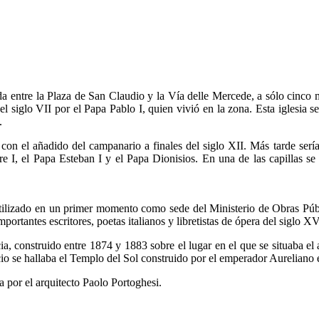
da entre la Plaza de San Claudio y la Vía delle Mercede, a sólo cinco 
l siglo VII por el Papa Pablo I, quien vivió en la zona. Esta iglesia se
.
 con el añadido del campanario a finales del siglo XII. Más tarde serí
tre I, el Papa Esteban I y el Papa Dionisios. En una de las capillas s
utilizado en un primer momento como sede del Ministerio de Obras Púb
portantes escritores, poetas italianos y libretistas de ópera del siglo 
a, construido entre 1874 y 1883 sobre el lugar en el que se situaba el 
o se hallaba el Templo del Sol construido por el emperador Aureliano 
 por el arquitecto Paolo Portoghesi.