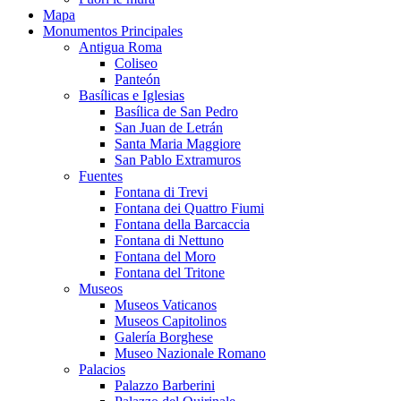
Mapa
Monumentos Principales
Antigua Roma
Coliseo
Panteón
Basílicas e Iglesias
Basílica de San Pedro
San Juan de Letrán
Santa Maria Maggiore
San Pablo Extramuros
Fuentes
Fontana di Trevi
Fontana dei Quattro Fiumi
Fontana della Barcaccia
Fontana di Nettuno
Fontana del Moro
Fontana del Tritone
Museos
Museos Vaticanos
Museos Capitolinos
Galería Borghese
Museo Nazionale Romano
Palacios
Palazzo Barberini