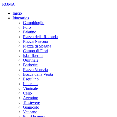
ROMA
Inicio
Itinerarios
Campidoglio
Foro
Palatino
Piazza della Rotonda
Piazza Navona
Piazza di Spagna
Campo di Fiori
Isla Tiberina
Quirinale
Barberini
Piazza Venezia
Bocca della Verità
Esquilino
Laterano
Viminale
Celio
Aventino
Trastevere
Gianicolo
Vaticano
Fuori le mura