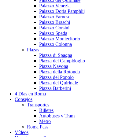
Palazzo del Quirinale
Palazzo Venezia
Palazzo Doria Pamphlij
Palazzo Farnese
Palazzo Braschi
Palazzo Corsini
Palazzo Spada
Palazzo Montecitorio
Palazzo Colonna
Plazas
Piazza di Spagna
Piazza del Campidoglio
Piazza Navona
Piazza della Rotonda
Piazza del Popolo
Piazza del Quirinale
Piazza Barberini
4 Días en Roma
Consejos
Transportes
Billetes
Autobuses y Tram
Metro
Roma Pass
Vídeos