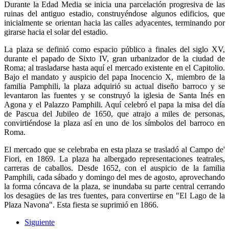
Durante la Edad Media se inicia una parcelación progresiva de las
ruinas del antiguo estadio, construyéndose algunos edificios, que
inicialmente se orientan hacia las calles adyacentes, terminando por
girarse hacia el solar del estadio.
La plaza se definió como espacio público a finales del siglo XV,
durante el papado de Sixto IV, gran urbanizador de la ciudad de
Roma; al trasladarse hasta aquí el mercado existente en el Capitolio.
Bajo el mandato y auspicio del papa Inocencio X, miembro de la
familia Pamphili, la plaza adquirió su actual diseño barroco y se
levantaron las fuentes y se construyó la iglesia de Santa Inés en
Agona y el Palazzo Pamphili. Aquí celebró el papa la misa del día
de Pascua del Jubileo de 1650, que atrajo a miles de personas,
convirtiéndose la plaza así en uno de los símbolos del barroco en
Roma.
El mercado que se celebraba en esta plaza se trasladó al Campo de'
Fiori, en 1869. La plaza ha albergado representaciones teatrales,
carreras de caballos. Desde 1652, con el auspicio de la familia
Pamphili, cada sábado y domingo del mes de agosto, aprovechando
la forma cóncava de la plaza, se inundaba su parte central cerrando
los desagües de las tres fuentes, para convertirse en "El Lago de la
Plaza Navona". Esta fiesta se suprimió en 1866.
Siguiente