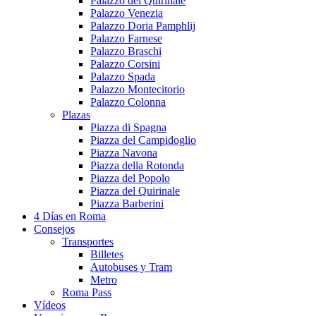
Palazzo del Quirinale
Palazzo Venezia
Palazzo Doria Pamphlij
Palazzo Farnese
Palazzo Braschi
Palazzo Corsini
Palazzo Spada
Palazzo Montecitorio
Palazzo Colonna
Plazas
Piazza di Spagna
Piazza del Campidoglio
Piazza Navona
Piazza della Rotonda
Piazza del Popolo
Piazza del Quirinale
Piazza Barberini
4 Días en Roma
Consejos
Transportes
Billetes
Autobuses y Tram
Metro
Roma Pass
Vídeos