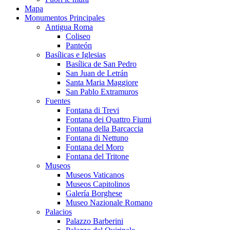
Mapa
Monumentos Principales
Antigua Roma
Coliseo
Panteón
Basílicas e Iglesias
Basílica de San Pedro
San Juan de Letrán
Santa Maria Maggiore
San Pablo Extramuros
Fuentes
Fontana di Trevi
Fontana dei Quattro Fiumi
Fontana della Barcaccia
Fontana di Nettuno
Fontana del Moro
Fontana del Tritone
Museos
Museos Vaticanos
Museos Capitolinos
Galería Borghese
Museo Nazionale Romano
Palacios
Palazzo Barberini