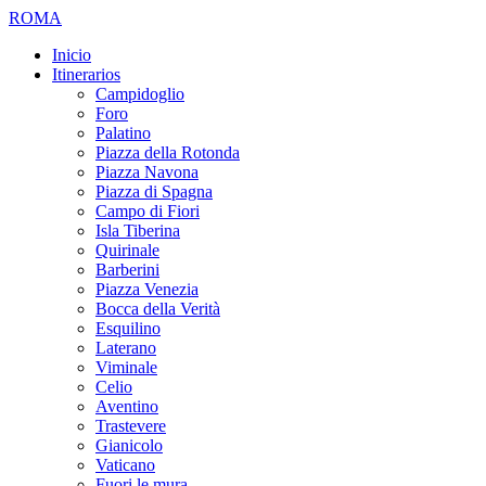
ROMA
Inicio
Itinerarios
Campidoglio
Foro
Palatino
Piazza della Rotonda
Piazza Navona
Piazza di Spagna
Campo di Fiori
Isla Tiberina
Quirinale
Barberini
Piazza Venezia
Bocca della Verità
Esquilino
Laterano
Viminale
Celio
Aventino
Trastevere
Gianicolo
Vaticano
Fuori le mura