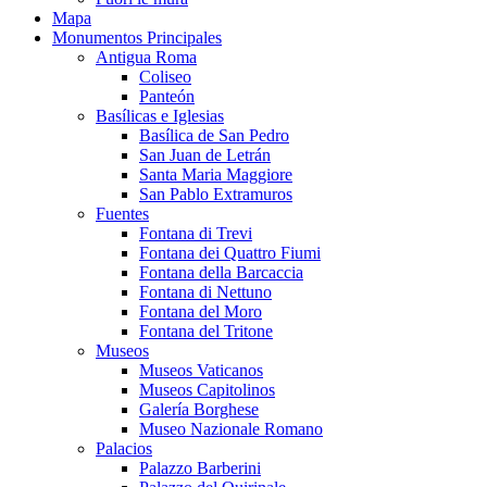
Mapa
Monumentos Principales
Antigua Roma
Coliseo
Panteón
Basílicas e Iglesias
Basílica de San Pedro
San Juan de Letrán
Santa Maria Maggiore
San Pablo Extramuros
Fuentes
Fontana di Trevi
Fontana dei Quattro Fiumi
Fontana della Barcaccia
Fontana di Nettuno
Fontana del Moro
Fontana del Tritone
Museos
Museos Vaticanos
Museos Capitolinos
Galería Borghese
Museo Nazionale Romano
Palacios
Palazzo Barberini