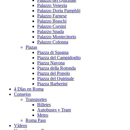
Palazzo del Quirinale
Palazzo Venezia
Palazzo Doria Pamphlij
Palazzo Farnese
Palazzo Braschi
Palazzo Corsini
Palazzo Spada
Palazzo Montecitorio
Palazzo Colonna
Plazas
Piazza di Spagna
Piazza del Campidoglio
Piazza Navona
Piazza della Rotonda
Piazza del Popolo
Piazza del Quirinale
Piazza Barberini
4 Días en Roma
Consejos
Transportes
Billetes
Autobuses y Tram
Metro
Roma Pass
Vídeos