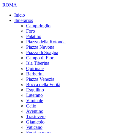
ROMA
Inicio
Itinerarios
Campidoglio
Foro
Palatino
Piazza della Rotonda
Piazza Navona
Piazza di Spagna
Campo di Fiori
Isla Tiberina
Quirinale
Barberini
Piazza Venezia
Bocca della Verità
Esquilino
Laterano
Viminale
Celio
Aventino
Trastevere
Gianicolo
Vaticano
Fuori le mura