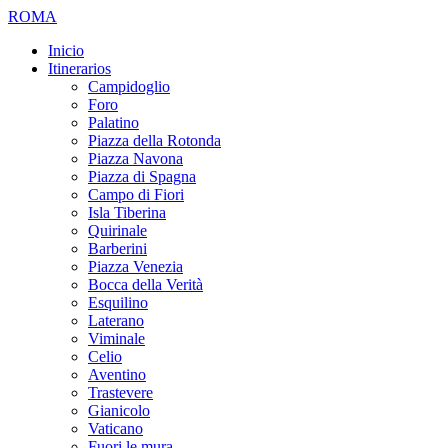
ROMA
Inicio
Itinerarios
Campidoglio
Foro
Palatino
Piazza della Rotonda
Piazza Navona
Piazza di Spagna
Campo di Fiori
Isla Tiberina
Quirinale
Barberini
Piazza Venezia
Bocca della Verità
Esquilino
Laterano
Viminale
Celio
Aventino
Trastevere
Gianicolo
Vaticano
Fuori le mura