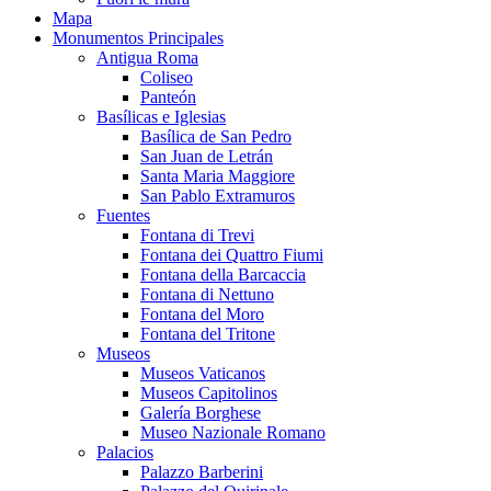
Mapa
Monumentos Principales
Antigua Roma
Coliseo
Panteón
Basílicas e Iglesias
Basílica de San Pedro
San Juan de Letrán
Santa Maria Maggiore
San Pablo Extramuros
Fuentes
Fontana di Trevi
Fontana dei Quattro Fiumi
Fontana della Barcaccia
Fontana di Nettuno
Fontana del Moro
Fontana del Tritone
Museos
Museos Vaticanos
Museos Capitolinos
Galería Borghese
Museo Nazionale Romano
Palacios
Palazzo Barberini