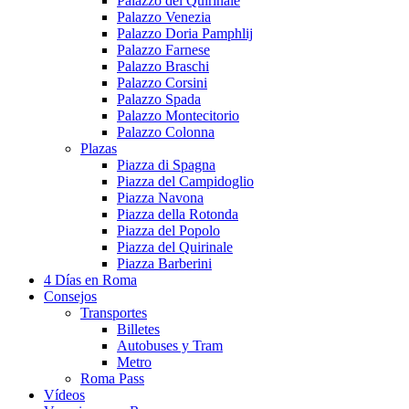
Palazzo del Quirinale
Palazzo Venezia
Palazzo Doria Pamphlij
Palazzo Farnese
Palazzo Braschi
Palazzo Corsini
Palazzo Spada
Palazzo Montecitorio
Palazzo Colonna
Plazas
Piazza di Spagna
Piazza del Campidoglio
Piazza Navona
Piazza della Rotonda
Piazza del Popolo
Piazza del Quirinale
Piazza Barberini
4 Días en Roma
Consejos
Transportes
Billetes
Autobuses y Tram
Metro
Roma Pass
Vídeos