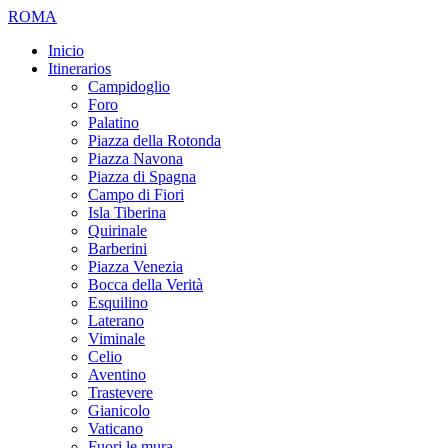
ROMA
Inicio
Itinerarios
Campidoglio
Foro
Palatino
Piazza della Rotonda
Piazza Navona
Piazza di Spagna
Campo di Fiori
Isla Tiberina
Quirinale
Barberini
Piazza Venezia
Bocca della Verità
Esquilino
Laterano
Viminale
Celio
Aventino
Trastevere
Gianicolo
Vaticano
Fuori le mura