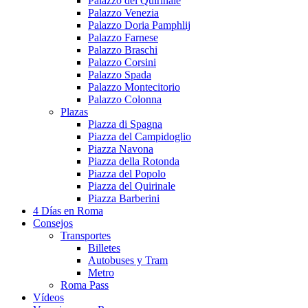
Palazzo del Quirinale
Palazzo Venezia
Palazzo Doria Pamphlij
Palazzo Farnese
Palazzo Braschi
Palazzo Corsini
Palazzo Spada
Palazzo Montecitorio
Palazzo Colonna
Plazas
Piazza di Spagna
Piazza del Campidoglio
Piazza Navona
Piazza della Rotonda
Piazza del Popolo
Piazza del Quirinale
Piazza Barberini
4 Días en Roma
Consejos
Transportes
Billetes
Autobuses y Tram
Metro
Roma Pass
Vídeos