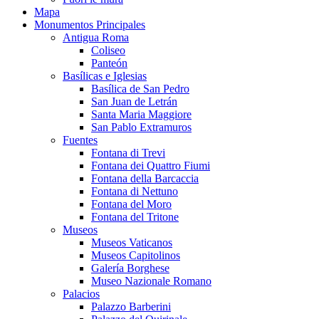
Mapa
Monumentos Principales
Antigua Roma
Coliseo
Panteón
Basílicas e Iglesias
Basílica de San Pedro
San Juan de Letrán
Santa Maria Maggiore
San Pablo Extramuros
Fuentes
Fontana di Trevi
Fontana dei Quattro Fiumi
Fontana della Barcaccia
Fontana di Nettuno
Fontana del Moro
Fontana del Tritone
Museos
Museos Vaticanos
Museos Capitolinos
Galería Borghese
Museo Nazionale Romano
Palacios
Palazzo Barberini