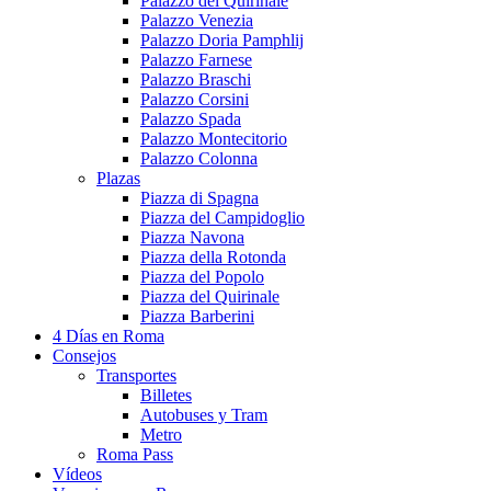
Palazzo del Quirinale
Palazzo Venezia
Palazzo Doria Pamphlij
Palazzo Farnese
Palazzo Braschi
Palazzo Corsini
Palazzo Spada
Palazzo Montecitorio
Palazzo Colonna
Plazas
Piazza di Spagna
Piazza del Campidoglio
Piazza Navona
Piazza della Rotonda
Piazza del Popolo
Piazza del Quirinale
Piazza Barberini
4 Días en Roma
Consejos
Transportes
Billetes
Autobuses y Tram
Metro
Roma Pass
Vídeos