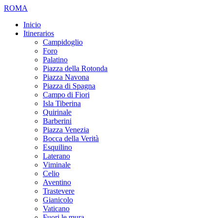
ROMA
Inicio
Itinerarios
Campidoglio
Foro
Palatino
Piazza della Rotonda
Piazza Navona
Piazza di Spagna
Campo di Fiori
Isla Tiberina
Quirinale
Barberini
Piazza Venezia
Bocca della Verità
Esquilino
Laterano
Viminale
Celio
Aventino
Trastevere
Gianicolo
Vaticano
Fuori le mura