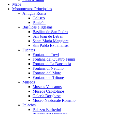
Mapa
Monumentos Principales
Antigua Roma
Coliseo
Panteón
Basílicas e Iglesias
Basílica de San Pedro
San Juan de Letrán
Santa Maria Maggiore
San Pablo Extramuros
Fuentes
Fontana di Trevi
Fontana dei Quattro Fiumi
Fontana della Barcaccia
Fontana di Nettuno
Fontana del Moro
Fontana del Tritone
Museos
Museos Vaticanos
Museos Capitolinos
Galería Borghese
Museo Nazionale Romano
Palacios
Palazzo Barberini