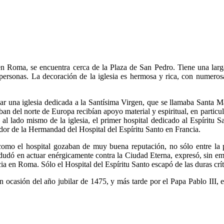
en Roma, se encuentra cerca de la Plaza de San Pedro. Tiene una larga 
 personas. La decoración de la iglesia es hermosa y rica, con numerosa
gar una iglesia dedicada a la Santísima Virgen, que se llamaba Santa M
ban del norte de Europa recibían apoyo material y espiritual, en particu
 al lado mismo de la iglesia, el primer hospital dedicado al Espíritu 
dor de la Hermandad del Hospital del Espíritu Santo en Francia.
 como el hospital gozaban de muy buena reputación, no sólo entre la 
o dudó en actuar enérgicamente contra la Ciudad Eterna, expresó, sin e
ncia en Roma. Sólo el Hospital del Espíritu Santo escapó de las duras crí
n ocasión del año jubilar de 1475, y más tarde por el Papa Pablo III, e