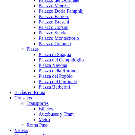
Palazzo del Quirinale
Palazzo Venezia
Palazzo Doria Pamphlij
Palazzo Farnese
Palazzo Braschi
Palazzo Corsini
Palazzo Spada
Palazzo Montecitorio
Palazzo Colonna
Plazas
Piazza di Spagna
Piazza del Campidoglio
Piazza Navona
Piazza della Rotonda
Piazza del Popolo
Piazza del Quirinale
Piazza Barberini
4 Días en Roma
Consejos
Transportes
Billetes
Autobuses y Tram
Metro
Roma Pass
Vídeos