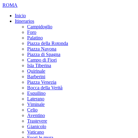
ROMA
Inicio
Itinerarios
Campidoglio
Foro
Palatino
Piazza della Rotonda
Piazza Navona
Piazza di Spagna
Campo di Fiori
Isla Tiberina
Quirinale
Barberini
Piazza Venezia
Bocca della Verità
Esquilino
Laterano
Viminale
Celio
Aventino
Trastevere
Gianicolo
Vaticano
Fuori le mura