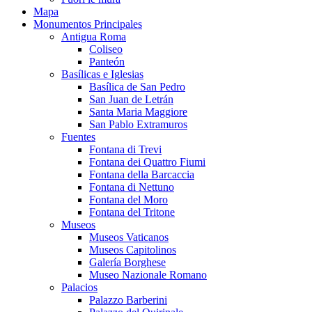
Mapa
Monumentos Principales
Antigua Roma
Coliseo
Panteón
Basílicas e Iglesias
Basílica de San Pedro
San Juan de Letrán
Santa Maria Maggiore
San Pablo Extramuros
Fuentes
Fontana di Trevi
Fontana dei Quattro Fiumi
Fontana della Barcaccia
Fontana di Nettuno
Fontana del Moro
Fontana del Tritone
Museos
Museos Vaticanos
Museos Capitolinos
Galería Borghese
Museo Nazionale Romano
Palacios
Palazzo Barberini