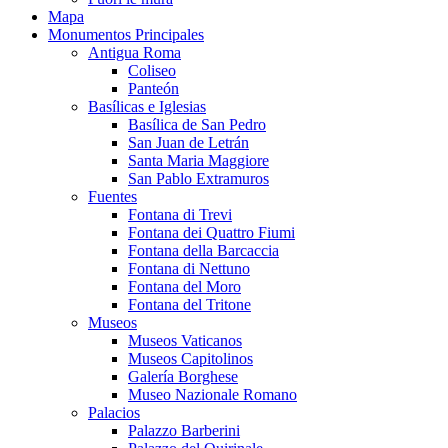
Mapa
Monumentos Principales
Antigua Roma
Coliseo
Panteón
Basílicas e Iglesias
Basílica de San Pedro
San Juan de Letrán
Santa Maria Maggiore
San Pablo Extramuros
Fuentes
Fontana di Trevi
Fontana dei Quattro Fiumi
Fontana della Barcaccia
Fontana di Nettuno
Fontana del Moro
Fontana del Tritone
Museos
Museos Vaticanos
Museos Capitolinos
Galería Borghese
Museo Nazionale Romano
Palacios
Palazzo Barberini