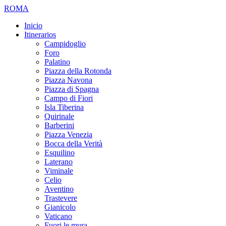
ROMA
Inicio
Itinerarios
Campidoglio
Foro
Palatino
Piazza della Rotonda
Piazza Navona
Piazza di Spagna
Campo di Fiori
Isla Tiberina
Quirinale
Barberini
Piazza Venezia
Bocca della Verità
Esquilino
Laterano
Viminale
Celio
Aventino
Trastevere
Gianicolo
Vaticano
Fuori le mura