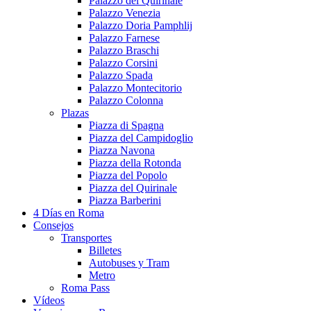
Palazzo del Quirinale
Palazzo Venezia
Palazzo Doria Pamphlij
Palazzo Farnese
Palazzo Braschi
Palazzo Corsini
Palazzo Spada
Palazzo Montecitorio
Palazzo Colonna
Plazas
Piazza di Spagna
Piazza del Campidoglio
Piazza Navona
Piazza della Rotonda
Piazza del Popolo
Piazza del Quirinale
Piazza Barberini
4 Días en Roma
Consejos
Transportes
Billetes
Autobuses y Tram
Metro
Roma Pass
Vídeos