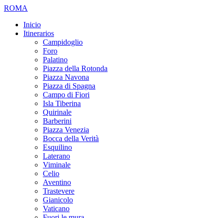
ROMA
Inicio
Itinerarios
Campidoglio
Foro
Palatino
Piazza della Rotonda
Piazza Navona
Piazza di Spagna
Campo di Fiori
Isla Tiberina
Quirinale
Barberini
Piazza Venezia
Bocca della Verità
Esquilino
Laterano
Viminale
Celio
Aventino
Trastevere
Gianicolo
Vaticano
Fuori le mura