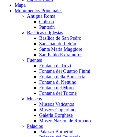
Mapa
Monumentos Principales
Antigua Roma
Coliseo
Panteón
Basílicas e Iglesias
Basílica de San Pedro
San Juan de Letrán
Santa Maria Maggiore
San Pablo Extramuros
Fuentes
Fontana di Trevi
Fontana dei Quattro Fiumi
Fontana della Barcaccia
Fontana di Nettuno
Fontana del Moro
Fontana del Tritone
Museos
Museos Vaticanos
Museos Capitolinos
Galería Borghese
Museo Nazionale Romano
Palacios
Palazzo Barberini