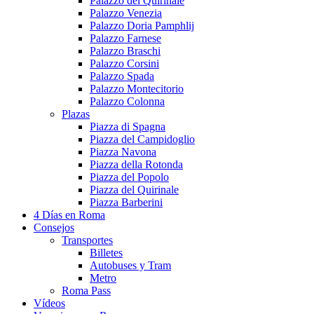
Palazzo del Quirinale
Palazzo Venezia
Palazzo Doria Pamphlij
Palazzo Farnese
Palazzo Braschi
Palazzo Corsini
Palazzo Spada
Palazzo Montecitorio
Palazzo Colonna
Plazas
Piazza di Spagna
Piazza del Campidoglio
Piazza Navona
Piazza della Rotonda
Piazza del Popolo
Piazza del Quirinale
Piazza Barberini
4 Días en Roma
Consejos
Transportes
Billetes
Autobuses y Tram
Metro
Roma Pass
Vídeos