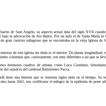
l barrio de Sant Angelo, su aspecto actual data del siglo XVII cuand
 bajo la advocación de dos títulos. Por un lado el de Santa María in 
 de gran carácter milagroso que se encontraba en la vieja Iglesia de
nteresa de esta iglesia sin duda es el interior. De planta longitudinal, 
andes columnas que, curiosamente, son muy diferentes a las que se lle
ramos hermosos cuadros de artistas como Luca Giordano, Sebastiano
io del sepulcro del cardenal Bartolomeo Pacca.
lli tiene una historia que se remonta siglos atrás en el tiempo. Ya s
 sino hasta 1662, tras certificarse el milagro de la epidemia de peste 