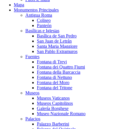
Mapa
Monumentos Principales
Antigua Roma
Coliseo
Panteón
Basílicas e Iglesias
Basílica de San Pedro
San Juan de Letrán
Santa Maria Maggiore
San Pablo Extramuros
Fuentes
Fontana di Trevi
Fontana dei Quattro Fiumi
Fontana della Barcaccia
Fontana di Nettuno
Fontana del Moro
Fontana del Tritone
Museos
Museos Vaticanos
Museos Capitolinos
Galería Borghese
Museo Nazionale Romano
Palacios
Palazzo Barberini