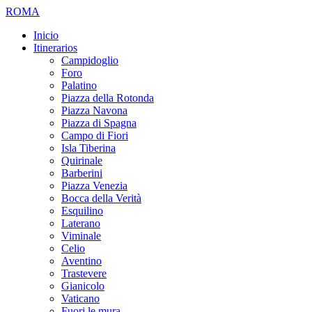
ROMA
Inicio
Itinerarios
Campidoglio
Foro
Palatino
Piazza della Rotonda
Piazza Navona
Piazza di Spagna
Campo di Fiori
Isla Tiberina
Quirinale
Barberini
Piazza Venezia
Bocca della Verità
Esquilino
Laterano
Viminale
Celio
Aventino
Trastevere
Gianicolo
Vaticano
Fuori le mura