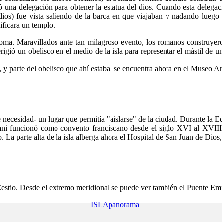
ó una delegación para obtener la estatua del dios. Cuando esta delegac
 dios) fue vista saliendo de la barca en que viajaban y nadando luego
dificara un templo.
 Roma. Maravillados ante tan milagroso evento, los romanos construyer
erigió un obelisco en el medio de la isla para representar el mástil de 
l, y parte del obelisco que ahí estaba, se encuentra ahora en el Museo
de necesidad- un lugar que permitía "aislarse" de la ciudad. Durante la 
etani funcionó como convento franciscano desde el siglo XVI al XVIII
do. La parte alta de la isla alberga ahora el Hospital de San Juan de D
 Cestio. Desde el extremo meridional se puede ver también el Puente E