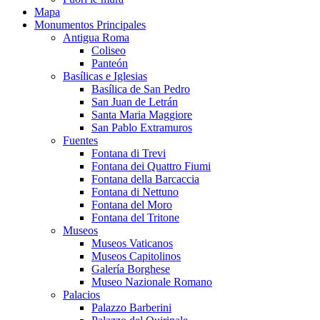
Mapa
Monumentos Principales
Antigua Roma
Coliseo
Panteón
Basílicas e Iglesias
Basílica de San Pedro
San Juan de Letrán
Santa Maria Maggiore
San Pablo Extramuros
Fuentes
Fontana di Trevi
Fontana dei Quattro Fiumi
Fontana della Barcaccia
Fontana di Nettuno
Fontana del Moro
Fontana del Tritone
Museos
Museos Vaticanos
Museos Capitolinos
Galería Borghese
Museo Nazionale Romano
Palacios
Palazzo Barberini