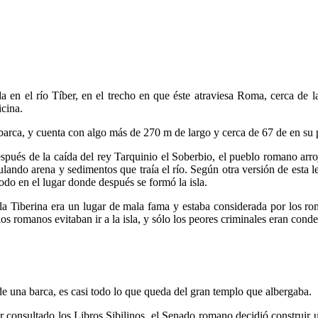
da en el río Tíber, en el trecho en que éste atraviesa Roma, cerca de
icina.
 barca, y cuenta con algo más de 270 m de largo y cerca de 67 de en su 
pués de la caída del rey Tarquinio el Soberbio, el pueblo romano arrojó
lando arena y sedimentos que traía el río. Según otra versión de esta 
todo en el lugar donde después se formó la isla.
sla Tiberina era un lugar de mala fama y estaba considerada por los r
s romanos evitaban ir a la isla, y sólo los peores criminales eran conden
e una barca, es casi todo lo que queda del gran templo que albergaba.
r consultado los Libros Sibilinos, el Senado romano decidió construir