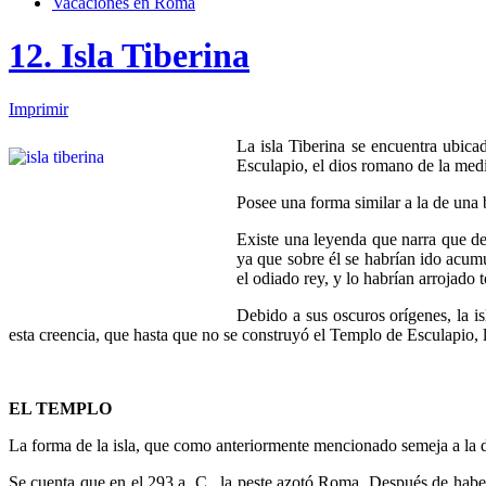
Vacaciones en Roma
12. Isla Tiberina
Imprimir
La isla Tiberina se encuentra ubica
Esculapio, el dios romano de la med
Posee una forma similar a la de una
Existe una leyenda que narra que des
ya que sobre él se habrían ido acumu
el odiado rey, y lo habrían arrojado 
Debido a sus oscuros orígenes, la i
esta creencia, que hasta que no se construyó el Templo de Esculapio, lo
EL TEMPLO
La forma de la isla, que como anteriormente mencionado semeja a la d
Se cuenta que en el 293 a. C., la peste azotó Roma. Después de habe