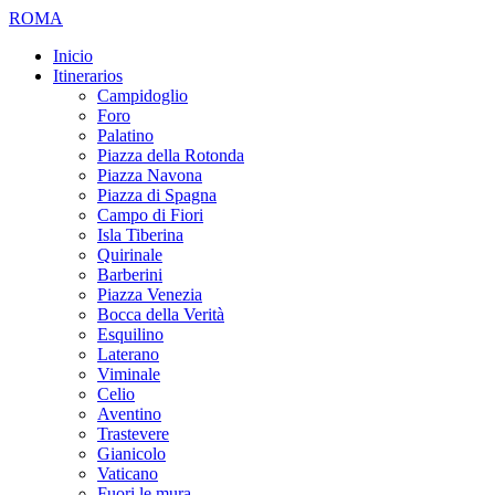
ROMA
Inicio
Itinerarios
Campidoglio
Foro
Palatino
Piazza della Rotonda
Piazza Navona
Piazza di Spagna
Campo di Fiori
Isla Tiberina
Quirinale
Barberini
Piazza Venezia
Bocca della Verità
Esquilino
Laterano
Viminale
Celio
Aventino
Trastevere
Gianicolo
Vaticano
Fuori le mura