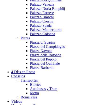
Palazzo del Quirinale
Palazzo Venezia
Palazzo Doria Pamphlij
Palazzo Farnese
Palazzo Braschi
Palazzo Corsini
Palazzo Spada
Palazzo Montecitorio
Palazzo Colonna
Plazas
Piazza di Spagna
Piazza del Campidoglio
Piazza Navona
Piazza della Rotonda
Piazza del Popolo
Piazza del Quirinale
Piazza Barberini
4 Días en Roma
Consejos
Transportes
Billetes
Autobuses y Tram
Metro
Roma Pass
Vídeos