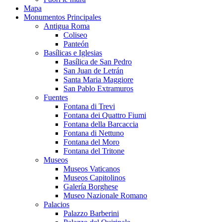
Mapa
Monumentos Principales
Antigua Roma
Coliseo
Panteón
Basílicas e Iglesias
Basílica de San Pedro
San Juan de Letrán
Santa Maria Maggiore
San Pablo Extramuros
Fuentes
Fontana di Trevi
Fontana dei Quattro Fiumi
Fontana della Barcaccia
Fontana di Nettuno
Fontana del Moro
Fontana del Tritone
Museos
Museos Vaticanos
Museos Capitolinos
Galería Borghese
Museo Nazionale Romano
Palacios
Palazzo Barberini