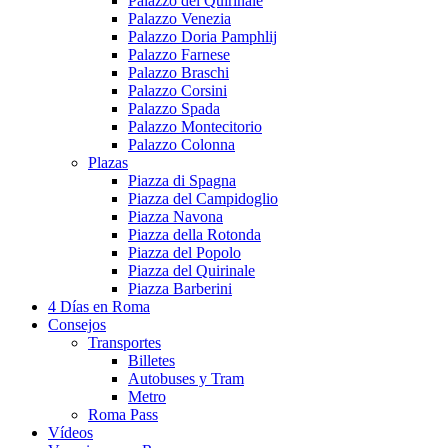
Palazzo del Quirinale
Palazzo Venezia
Palazzo Doria Pamphlij
Palazzo Farnese
Palazzo Braschi
Palazzo Corsini
Palazzo Spada
Palazzo Montecitorio
Palazzo Colonna
Plazas
Piazza di Spagna
Piazza del Campidoglio
Piazza Navona
Piazza della Rotonda
Piazza del Popolo
Piazza del Quirinale
Piazza Barberini
4 Días en Roma
Consejos
Transportes
Billetes
Autobuses y Tram
Metro
Roma Pass
Vídeos