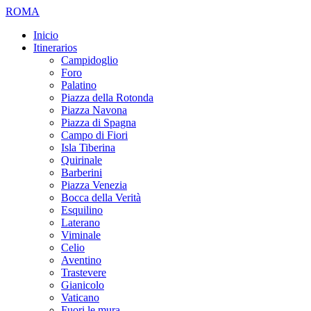
ROMA
Inicio
Itinerarios
Campidoglio
Foro
Palatino
Piazza della Rotonda
Piazza Navona
Piazza di Spagna
Campo di Fiori
Isla Tiberina
Quirinale
Barberini
Piazza Venezia
Bocca della Verità
Esquilino
Laterano
Viminale
Celio
Aventino
Trastevere
Gianicolo
Vaticano
Fuori le mura