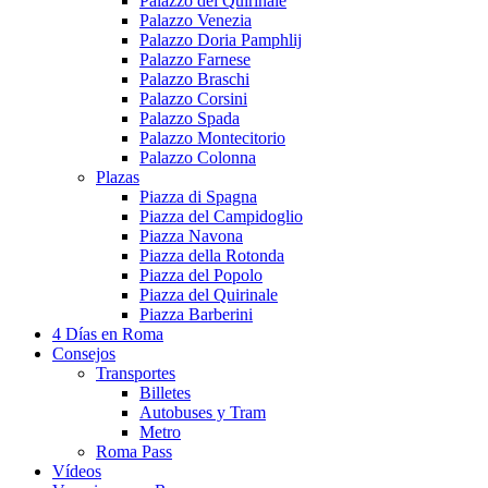
Palazzo del Quirinale
Palazzo Venezia
Palazzo Doria Pamphlij
Palazzo Farnese
Palazzo Braschi
Palazzo Corsini
Palazzo Spada
Palazzo Montecitorio
Palazzo Colonna
Plazas
Piazza di Spagna
Piazza del Campidoglio
Piazza Navona
Piazza della Rotonda
Piazza del Popolo
Piazza del Quirinale
Piazza Barberini
4 Días en Roma
Consejos
Transportes
Billetes
Autobuses y Tram
Metro
Roma Pass
Vídeos