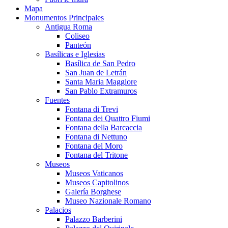
Mapa
Monumentos Principales
Antigua Roma
Coliseo
Panteón
Basílicas e Iglesias
Basílica de San Pedro
San Juan de Letrán
Santa Maria Maggiore
San Pablo Extramuros
Fuentes
Fontana di Trevi
Fontana dei Quattro Fiumi
Fontana della Barcaccia
Fontana di Nettuno
Fontana del Moro
Fontana del Tritone
Museos
Museos Vaticanos
Museos Capitolinos
Galería Borghese
Museo Nazionale Romano
Palacios
Palazzo Barberini