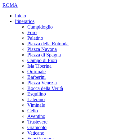
ROMA
Inicio
Itinerarios
Campidoglio
Foro
Palatino
Piazza della Rotonda
Piazza Navona
Piazza di Spagna
Campo di Fiori
Isla Tiberina
Quirinale
Barberini
Piazza Venezia
Bocca della Verità
Esquilino
Laterano
Viminale
Celio
Aventino
Trastevere
Gianicolo
Vaticano
Fuori le mura