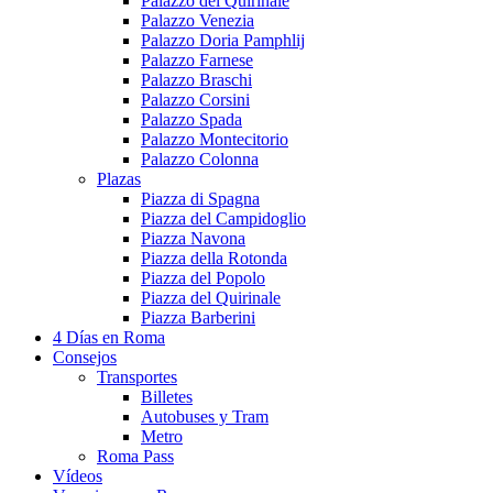
Palazzo del Quirinale
Palazzo Venezia
Palazzo Doria Pamphlij
Palazzo Farnese
Palazzo Braschi
Palazzo Corsini
Palazzo Spada
Palazzo Montecitorio
Palazzo Colonna
Plazas
Piazza di Spagna
Piazza del Campidoglio
Piazza Navona
Piazza della Rotonda
Piazza del Popolo
Piazza del Quirinale
Piazza Barberini
4 Días en Roma
Consejos
Transportes
Billetes
Autobuses y Tram
Metro
Roma Pass
Vídeos