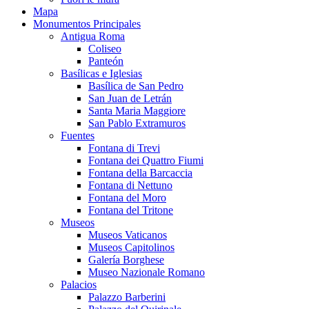
Mapa
Monumentos Principales
Antigua Roma
Coliseo
Panteón
Basílicas e Iglesias
Basílica de San Pedro
San Juan de Letrán
Santa Maria Maggiore
San Pablo Extramuros
Fuentes
Fontana di Trevi
Fontana dei Quattro Fiumi
Fontana della Barcaccia
Fontana di Nettuno
Fontana del Moro
Fontana del Tritone
Museos
Museos Vaticanos
Museos Capitolinos
Galería Borghese
Museo Nazionale Romano
Palacios
Palazzo Barberini