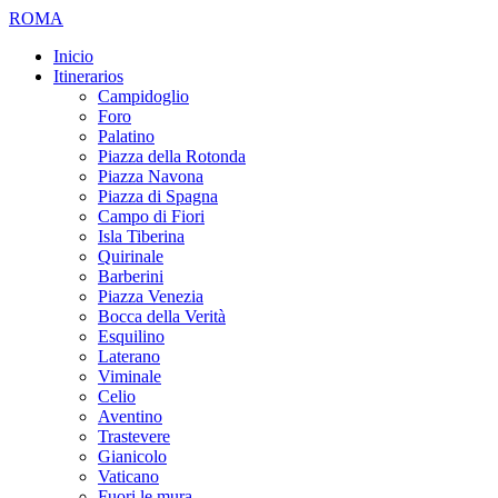
ROMA
Inicio
Itinerarios
Campidoglio
Foro
Palatino
Piazza della Rotonda
Piazza Navona
Piazza di Spagna
Campo di Fiori
Isla Tiberina
Quirinale
Barberini
Piazza Venezia
Bocca della Verità
Esquilino
Laterano
Viminale
Celio
Aventino
Trastevere
Gianicolo
Vaticano
Fuori le mura