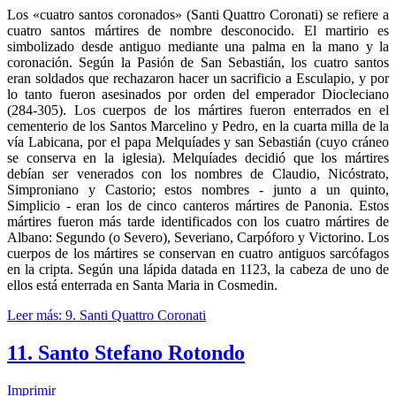
Los «cuatro santos coronados» (Santi Quattro Coronati) se refiere a
cuatro santos mártires de nombre desconocido. El martirio es
simbolizado desde antiguo mediante una palma en la mano y la
coronación. Según la Pasión de San Sebastián, los cuatro santos
eran soldados que rechazaron hacer un sacrificio a Esculapio, y por
lo tanto fueron asesinados por orden del emperador Diocleciano
(284-305). Los cuerpos de los mártires fueron enterrados en el
cementerio de los Santos Marcelino y Pedro, en la cuarta milla de la
vía Labicana, por el papa Melquíades y san Sebastián (cuyo cráneo
se conserva en la iglesia). Melquíades decidió que los mártires
debían ser venerados con los nombres de Claudio, Nicóstrato,
Simproniano y Castorio; estos nombres - junto a un quinto,
Simplicio - eran los de cinco canteros mártires de Panonia. Estos
mártires fueron más tarde identificados con los cuatro mártires de
Albano: Segundo (o Severo), Severiano, Carpóforo y Victorino. Los
cuerpos de los mártires se conservan en cuatro antiguos sarcófagos
en la cripta. Según una lápida datada en 1123, la cabeza de uno de
ellos está enterrada en Santa Maria in Cosmedin.
Leer más: 9. Santi Quattro Coronati
11. Santo Stefano Rotondo
Imprimir