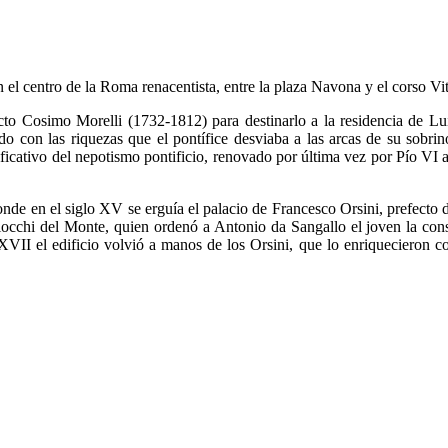
n el centro de la Roma renacentista, entre la plaza Navona y el corso Vi
tecto Cosimo Morelli (1732-1812) para destinarlo a la residencia de L
 con las riquezas que el pontífice desviaba a las arcas de su sobrino 
ficativo del nepotismo pontificio, renovado por última vez por Pío VI an
donde en el siglo XV se erguía el palacio de Francesco Orsini, prefecto
iocchi del Monte, quien ordenó a Antonio da Sangallo el joven la cons
 XVII el edificio volvió a manos de los Orsini, que lo enriquecieron 