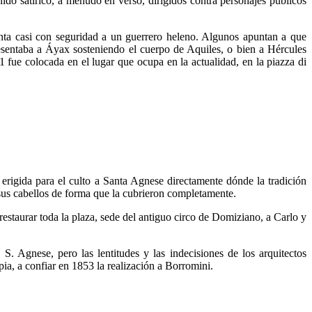
ido satírico, a menudo en verso, dirigidos contra personajes públicos
enta casi con seguridad a un guerrero heleno. Algunos apuntan a que
esentaba a Áyax sosteniendo el cuerpo de Aquiles, o bien a Hércules
 fue colocada en el lugar que ocupa en la actualidad, en la piazza di
erigida para el culto a Santa Agnese directamente dónde la tradición
 sus cabellos de forma que la cubrieron completamente.
estaurar toda la plaza, sede del antiguo circo de Domiziano, a Carlo y
 S. Agnese, pero las lentitudes y las indecisiones de los arquitectos
a, a confiar en 1853 la realización a Borromini.