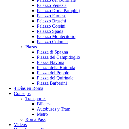
Palazzo del Quirinale
Palazzo Venezia
Palazzo Doria Pamphlij
Palazzo Farnese
Palazzo Braschi
Palazzo Corsini
Palazzo Spada
Palazzo Montecitorio
Palazzo Colonna
Plazas
Piazza di Spagna
Piazza del Campidoglio
Piazza Navona
Piazza della Rotonda
Piazza del Popolo
Piazza del Quirinale
Piazza Barberini
4 Días en Roma
Consejos
Transportes
Billetes
Autobuses y Tram
Metro
Roma Pass
Vídeos