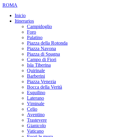
ROMA
Inicio
Itinerarios
Campidoglio
Foro
Palatino
Piazza della Rotonda
Piazza Navona
Piazza di Spagna
Campo di Fiori
Isla Tiberina
Quirinale
Barberini
Piazza Venezia
Bocca della Verità
Esquilino
Laterano
Viminale
Celio
Aventino
Trastevere
Gianicolo
Vaticano
Fuori le mura