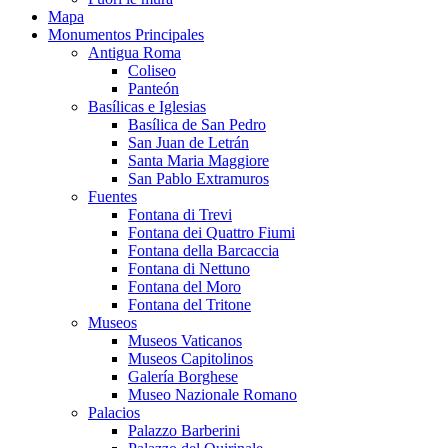
Mapa
Monumentos Principales
Antigua Roma
Coliseo
Panteón
Basílicas e Iglesias
Basílica de San Pedro
San Juan de Letrán
Santa Maria Maggiore
San Pablo Extramuros
Fuentes
Fontana di Trevi
Fontana dei Quattro Fiumi
Fontana della Barcaccia
Fontana di Nettuno
Fontana del Moro
Fontana del Tritone
Museos
Museos Vaticanos
Museos Capitolinos
Galería Borghese
Museo Nazionale Romano
Palacios
Palazzo Barberini