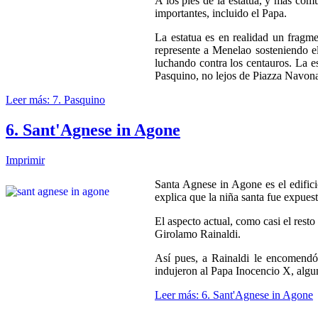
A los pies de la estatua, y más com
importantes, incluido el Papa.
La estatua es en realidad un fragm
represente a Menelao sosteniendo e
luchando contra los centauros. La es
Pasquino, no lejos de Piazza Navon
Leer más: 7. Pasquino
6. Sant'Agnese in Agone
Imprimir
Santa Agnese in Agone es el edifici
explica que la niña santa fue expues
El aspecto actual, como casi el rest
Girolamo Rainaldi.
Así pues, a Rainaldi le encomendó e
indujeron al Papa Inocencio X, algu
Leer más: 6. Sant'Agnese in Agone