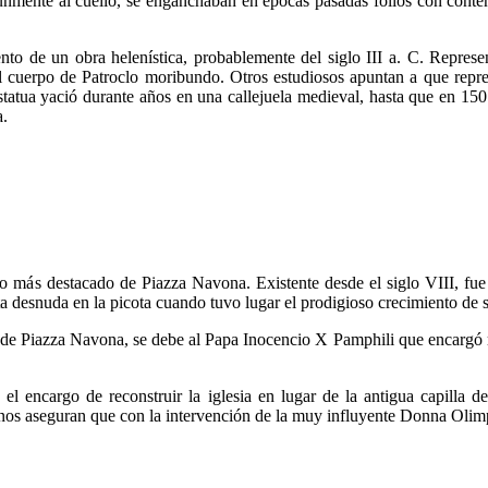
únmente al cuello, se enganchaban en épocas pasadas folios con conten
ento de un obra helenística, probablemente del siglo III a. C. Repres
l cuerpo de Patroclo moribundo. Otros estudiosos apuntan a que repr
tatua yació durante años en una callejuela medieval, hasta que en 1501
a.
o más destacado de Piazza Navona. Existente desde el siglo VIII, fue 
ta desnuda en la picota cuando tuvo lugar el prodigioso crecimiento de
o de Piazza Navona, se debe al Papa Inocencio X Pamphili que encargó r
l encargo de reconstruir la iglesia en lugar de la antigua capilla de
nos aseguran que con la intervención de la muy influyente Donna Olimpi