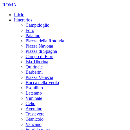
ROMA
Inicio
Itinerarios
Campidoglio
Foro
Palatino
Piazza della Rotonda
Piazza Navona
Piazza di Spagna
Campo di Fiori
Isla Tiberina
Quirinale
Barberini
Piazza Venezia
Bocca della Verità
Esquilino
Laterano
Viminale
Celio
Aventino
Trastevere
Gianicolo
Vaticano
Fuori le mura