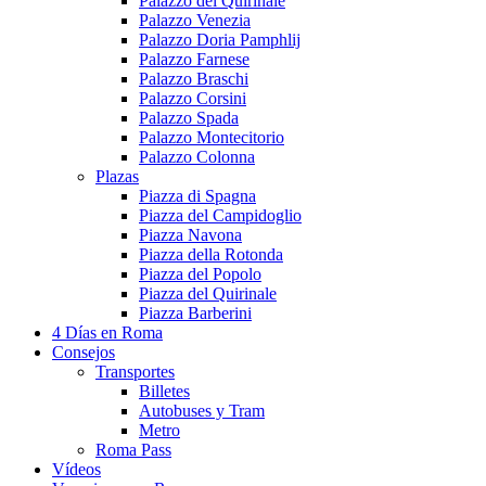
Palazzo del Quirinale
Palazzo Venezia
Palazzo Doria Pamphlij
Palazzo Farnese
Palazzo Braschi
Palazzo Corsini
Palazzo Spada
Palazzo Montecitorio
Palazzo Colonna
Plazas
Piazza di Spagna
Piazza del Campidoglio
Piazza Navona
Piazza della Rotonda
Piazza del Popolo
Piazza del Quirinale
Piazza Barberini
4 Días en Roma
Consejos
Transportes
Billetes
Autobuses y Tram
Metro
Roma Pass
Vídeos