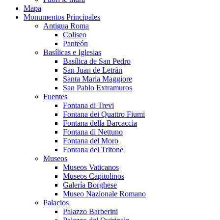
Mapa
Monumentos Principales
Antigua Roma
Coliseo
Panteón
Basílicas e Iglesias
Basílica de San Pedro
San Juan de Letrán
Santa Maria Maggiore
San Pablo Extramuros
Fuentes
Fontana di Trevi
Fontana dei Quattro Fiumi
Fontana della Barcaccia
Fontana di Nettuno
Fontana del Moro
Fontana del Tritone
Museos
Museos Vaticanos
Museos Capitolinos
Galería Borghese
Museo Nazionale Romano
Palacios
Palazzo Barberini