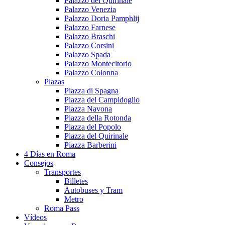
Palazzo del Quirinale
Palazzo Venezia
Palazzo Doria Pamphlij
Palazzo Farnese
Palazzo Braschi
Palazzo Corsini
Palazzo Spada
Palazzo Montecitorio
Palazzo Colonna
Plazas
Piazza di Spagna
Piazza del Campidoglio
Piazza Navona
Piazza della Rotonda
Piazza del Popolo
Piazza del Quirinale
Piazza Barberini
4 Días en Roma
Consejos
Transportes
Billetes
Autobuses y Tram
Metro
Roma Pass
Vídeos