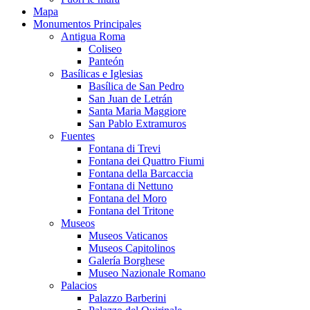
Mapa
Monumentos Principales
Antigua Roma
Coliseo
Panteón
Basílicas e Iglesias
Basílica de San Pedro
San Juan de Letrán
Santa Maria Maggiore
San Pablo Extramuros
Fuentes
Fontana di Trevi
Fontana dei Quattro Fiumi
Fontana della Barcaccia
Fontana di Nettuno
Fontana del Moro
Fontana del Tritone
Museos
Museos Vaticanos
Museos Capitolinos
Galería Borghese
Museo Nazionale Romano
Palacios
Palazzo Barberini