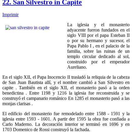
22. San Silvestro in Capite
Imprimir
La iglesia y el monasterio
adyacente fueron fundados en el
siglo VIII por el papa Esteban II
o por su hermano y sucesor, el
Papa Pablo I , en el palacio de la
familia, sobre las ruinas de un
templo circular dedicado al sol,
construido por el emperador
Aureliano.
En el siglo XII, el Papa Inocencio II trasladó la reliquia de la cabeza
de San Juan Bautista allí, y el nombre cambió a San Silvestro en
capite . También en el siglo XII, el monasterio pasó a la orden
benedictina . Entre 1198 y 1216 la iglesia fue reconstruida y se
construyó el campanario románico En 1285 el monasterio pasó a las
monjas clarisas .
El edificio del monasterio fue remodelado entre 1588 - 1591 y la
iglesia entre 1593 - 1601. A partir der 1595 la obra fue confiada a
Carlo Maderno. La decoración interior se terminó en 1696 y en
1703 Domenico de Rossi construyó la fachada.