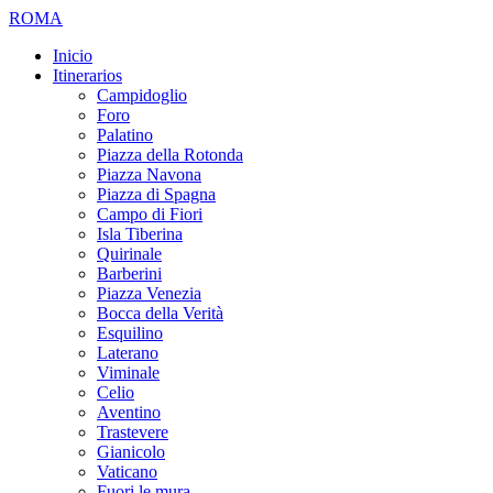
ROMA
Inicio
Itinerarios
Campidoglio
Foro
Palatino
Piazza della Rotonda
Piazza Navona
Piazza di Spagna
Campo di Fiori
Isla Tiberina
Quirinale
Barberini
Piazza Venezia
Bocca della Verità
Esquilino
Laterano
Viminale
Celio
Aventino
Trastevere
Gianicolo
Vaticano
Fuori le mura