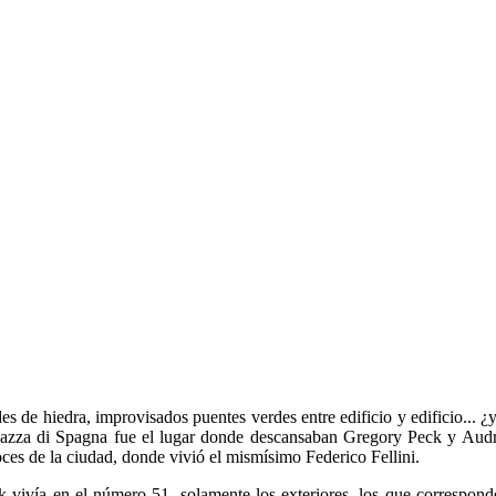
des de hiedra, improvisados puentes verdes entre edificio y edificio..
Piazza di Spagna fue el lugar donde descansaban Gregory Peck y Aud
ces de la ciudad, donde vivió el mismísimo Federico Fellini.
 vivía en el número 51, solamente los exteriores, los que corresponde