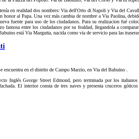
y tenía en realidad dos nombres: Via dell'Orto di Napoli y Via del Cav
 honor al Papa. Una vez más cambia de nombre a Via Paolina, debido a
ueva fuente para uso de los ciudadanos. Para su realizacion fué coloca
hizo famosa entre los ciudadanos por su fealdad, llegandola a compar
 Babuino está Via Margutta, nacida como via de servicio para las trasera
ti
e encuentra en el distrito de Campo Marzio, en Via del Babuino .
ecto Inglés George Street Edmond, pero terminada por los italiano
fachada. El interior consta de tres naves y presenta cruceros gótico