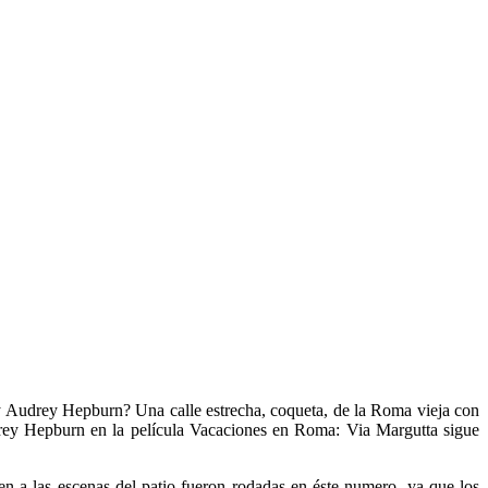
. ¿y Audrey Hepburn? Una calle estrecha, coqueta, de la Roma vieja con
rey Hepburn en la película Vacaciones en Roma: Via Margutta sigue
n a las escenas del patio fueron rodadas en éste numero, ya que los