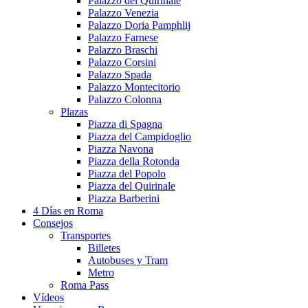
Palazzo del Quirinale
Palazzo Venezia
Palazzo Doria Pamphlij
Palazzo Farnese
Palazzo Braschi
Palazzo Corsini
Palazzo Spada
Palazzo Montecitorio
Palazzo Colonna
Plazas
Piazza di Spagna
Piazza del Campidoglio
Piazza Navona
Piazza della Rotonda
Piazza del Popolo
Piazza del Quirinale
Piazza Barberini
4 Días en Roma
Consejos
Transportes
Billetes
Autobuses y Tram
Metro
Roma Pass
Vídeos