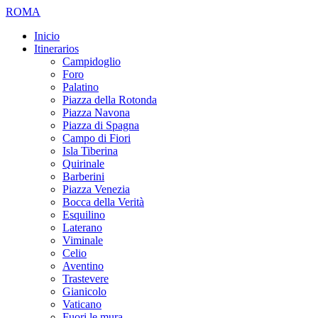
ROMA
Inicio
Itinerarios
Campidoglio
Foro
Palatino
Piazza della Rotonda
Piazza Navona
Piazza di Spagna
Campo di Fiori
Isla Tiberina
Quirinale
Barberini
Piazza Venezia
Bocca della Verità
Esquilino
Laterano
Viminale
Celio
Aventino
Trastevere
Gianicolo
Vaticano
Fuori le mura