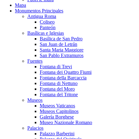
Mapa
Monumentos Principales
Antigua Roma
Coliseo
Panteón
Basílicas e Iglesias
Basílica de San Pedro
San Juan de Letrán
Santa Maria Maggiore
San Pablo Extramuros
Fuentes
Fontana di Trevi
Fontana dei Quattro Fiumi
Fontana della Barcaccia
Fontana di Nettuno
Fontana del Moro
Fontana del Tritone
Museos
Museos Vaticanos
Museos Capitolinos
Galería Borghese
Museo Nazionale Romano
Palacios
Palazzo Barberini