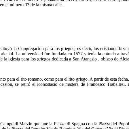
s en el número 33 de la misma calle.
tituyó la Congregación para los griegos, es decir, los cristianos biza
to oriental. La universidad fue fundada en 1577 y tenía la entrada a tr
e la iglesia para los griegos dedicada a San Atanasio , obispo de Alej
tanto para el rito romano, como para el rito griego. A partir de esta fe
 ocasión, se retiró el iconostasio de madera de Francesco Traballes
 Campo di Marzio que une la Piazza di Spagna con la Piazza del Popolo
en de la Piazza del Popolo: Via de Babuino, Via del Corso y Via di Ripet